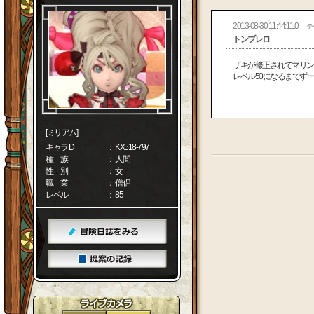
2013-08-30 11:44:11.0
テ
トンブレロ
ザキが修正されてマリン
レベル50になるまでず
[ミリアム]
キャラID
： KX518-797
種 族
： 人間
性 別
： 女
職 業
： 僧侶
レベル
： 85