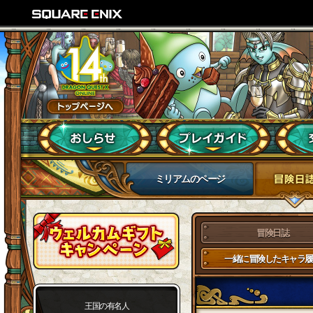
ミリアムのページ
冒険日誌
一緒に冒険したキャラ履
王国の有名人