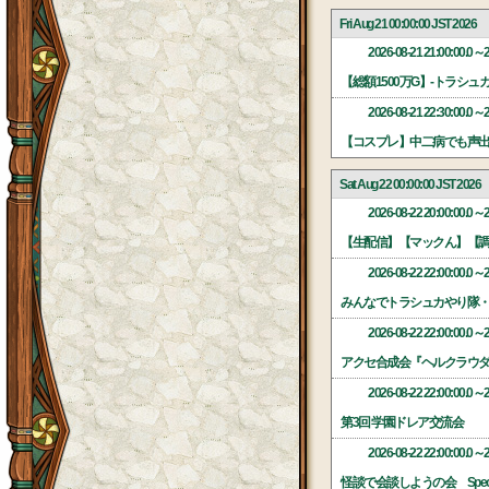
Fri Aug 21 00:00:00 JST 2026
2026-08-21 21:00:00.0～2
【総額1500万G】-トラシュカ
2026-08-21 22:30:00.0～2
【コスプレ】中二病でも声
Sat Aug 22 00:00:00 JST 2026
2026-08-22 20:00:00.0～2
【生配信】【マックん】【調
2026-08-22 22:00:00.0～2
みんなでトラシュカやり隊
2026-08-22 22:00:00.0～2
アクセ合成会『ヘルクラウダ
2026-08-22 22:00:00.0～2
第3回 学園ドレア交流会
2026-08-22 22:00:00.0～2
怪談で会談しようの会 Speci