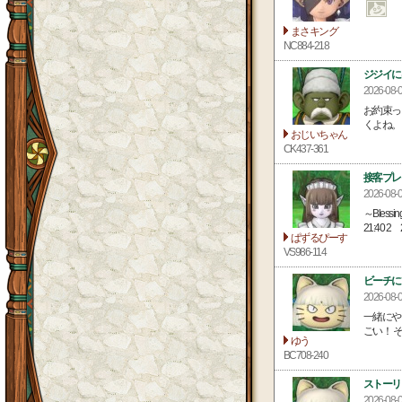
まさキング
NC884-218
ジジイに
2026-0
お約束っ
くよね。
おじいちゃん
CK437-361
接客プレイべ
2026-0
～Bles
21:40 2 2.
ぱずるぴーす
VS986-114
ビーチに
2026-0
一緒にや
ごい！ 
ゆう
BC708-240
ストーリ
2026-0