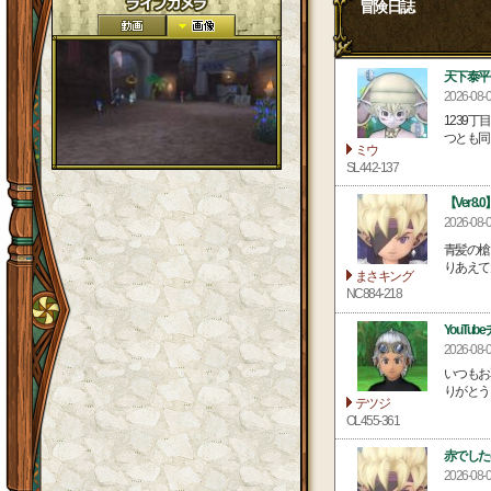
冒険日誌
天下泰平
2026-0
1239丁
つとも同じ
ミウ
SL442-137
【Ver8
2026-0
青髪の槍
りあえて
まさキング
NC884-218
YouTu
2026-08
いつもお
りがとう
テツジ
OL455-361
赤でした(
2026-0