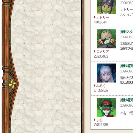
2026-0
カトリー
ルティア
カトリー
FI042-544
撮影スタ
2026-08
1,2番
2番地:写
ロメリア
ZS236-932
撮影場所
2026-08
売れた43
965,200G
みるく
UT055-558
撮影場所
2026-08
木をご照
まる
WI892-339