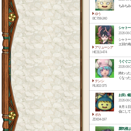
ちみちみ
ゆう
BC708-240
シャトー
2026-08-
シャトー
エ10の有
アリューシア
HE313-474
うぐぐご
2026-0
終わった
くなった
テンシ
RL802-375
お笑い鑑
2026-08
８月１日
会にして 
ポカ
ZD004-197
蜃気楼は