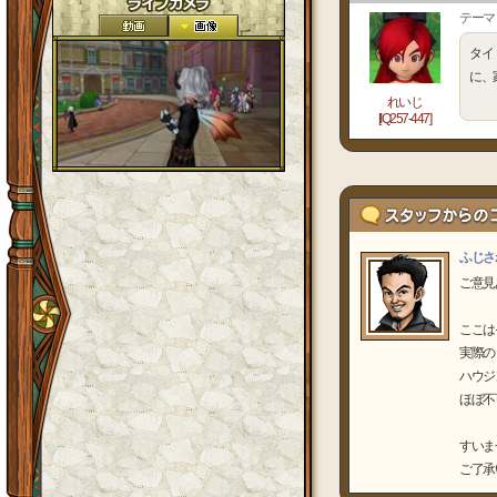
テーマ
タイ
に、
れいじ
[IQ257-447]
ふじさ
ご意見
ここは
実際の
ハウジ
ほぼ不
すいま
ご了承