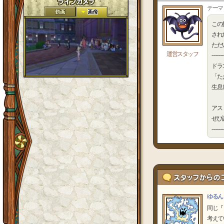
テーマ
この
され
ただ
運営スタッフ
---------
ドラ
「た
生息
アス
ぜひ
---------
ゆるん
同じ『
考えて