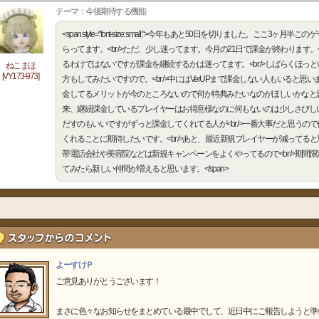
テーマ：今後期待する機能
<span style="font-size: small;">今年もあと50日を切りました。ここ3ヶ月
らってます。<br />ただ、少し迷ってます。今月の21日で課金が終わります。<b
るわけではないですが課金を継続するかは迷ってます。<br />しばらくほっ
ねこまほ
[VY173-973]
方もしてみたいですので。<br />中にはVerUPまで課金しない人もいると思います
金してるメリットが今のところないので何か特典みたいなのがほしいかなと
来、継続課金しているプレイヤーはお得意様なのに何もないのは少しさびし
だすのもいいですがずっと課金してくれてる人が<br />一番大事だと思うの
くれることに期待したいです。<br />あと、最近新規プレイヤーが減ってると思い
帯電話会社や美容院などは新規キャンペーンをよくやってるので<br />期間
てみたら新しい仲間が増えると思います。</span>
よーすけＰ
ご意見ありがとうございます！
まさに色々なお知らせをまとめている最中でして、近日中にご報告しようと準