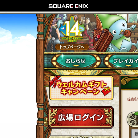
提案広
新