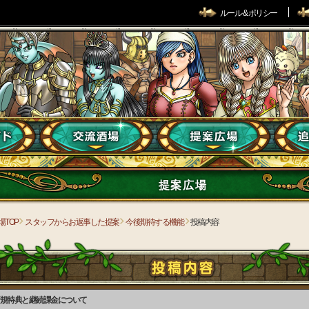
ルール & ポリシー
提案広場
場TOP
スタッフからお返事した提案
今後期待する機能
投稿内容
規特典と継続課金について