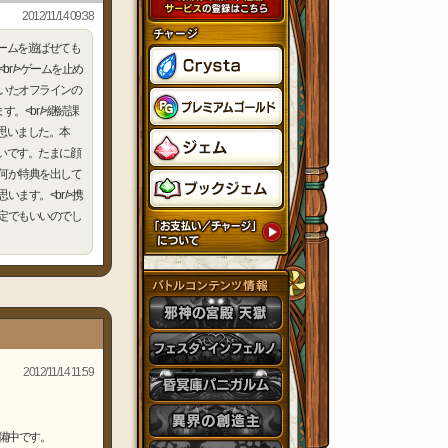
2012/11/14 09:38
半このゲームを遊ばせても
r />ゲームを止め
といたオフラインの
。<br />継続課
思いました。本
いです。たまに顔
で何か特典を出して
ます。<br />携
限定でもいいのでし
2012/11/14 11:59
備中です。