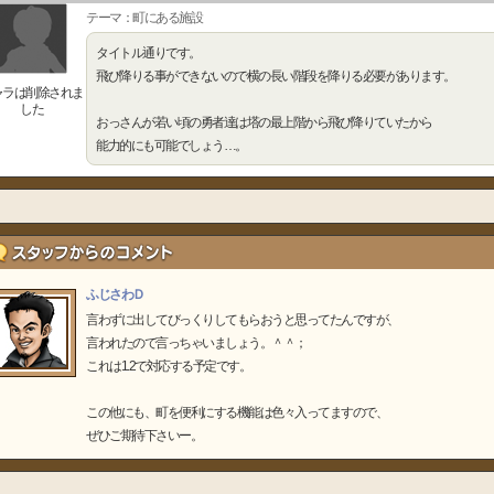
テーマ：町にある施設
タイトル通りです。
飛び降りる事ができないので横の長い階段を降りる必要があります。
ャラは削除されま
した
おっさんが若い頃の勇者達は塔の最上階から飛び降りていたから
能力的にも可能でしょう…。
ふじさわＤ
言わずに出してびっくりしてもらおうと思ってたんですが、
言われたので言っちゃいましょう。＾＾；
これは1.2で対応する予定です。
この他にも、町を便利にする機能は色々入ってますので、
ぜひご期待下さいー。