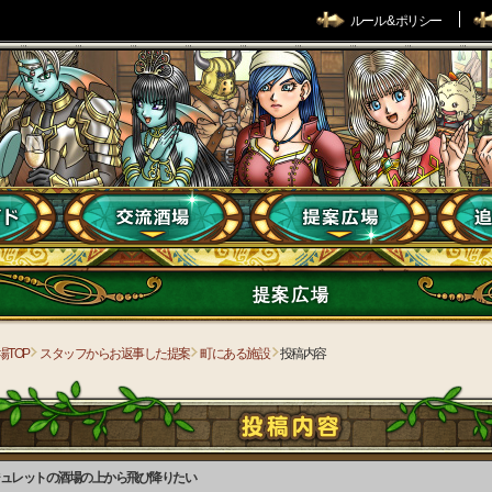
ルール & ポリシー
提案広場
場TOP
スタッフからお返事した提案
町にある施設
投稿内容
ュレットの酒場の上から飛び降りたい