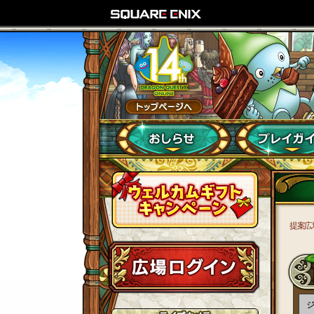
提案広
ジ