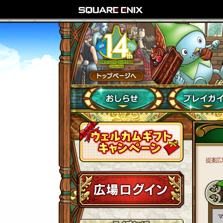
提案広
マ