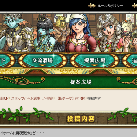
ルール & ポリシー
提案広場
場TOP
スタッフからお返事した提案
【旧テーマ】住宅村
投稿内容
イホームに郵便受けなど・・・