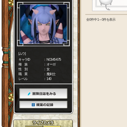
全0件中 1～0件を表示
[ムウ]
キャラID
： NC645-675
種 族
： オーガ
性 別
： 女
職 業
： 魔剣士
レベル
： 140