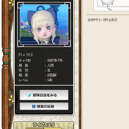
全0件中 1～0件を表示
[りょうた]
キャラID
： SW735-778
種 族
： 人間
性 別
： 女
職 業
： 武闘家
レベル
： 140