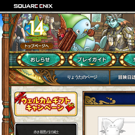
りょうたのページ
赤き厭悪の討滅士