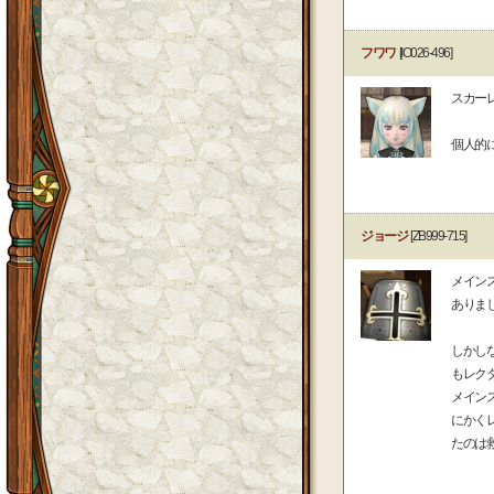
フワワ
[IO026-496]
スカー
個人的
ジョージ
[ZB999-715]
メイン
ありま
しかし
もレク
メイン
にかく
たのは