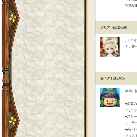
害者が
メリア
[TE652-929]
ルーベ
と。乗
セペク
[FZ123-057]
本当に
●勇者
アジー
●スカ
ミトラ
●死へ
クエス