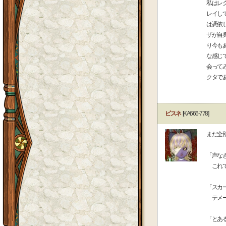
私はレ
レイし
は憑依
ザが自
り今も
な感じ
会って
クタで
ビスネ
[KA666-778]
まだ全
「声な
これで
「スカ
テメー
「とあ