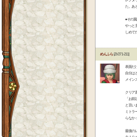
レクタ
た。あ
●その
やっと
しめで
めんふら
[ZV271-211]
表面だ
自分は
メイン
クリア
「お前
と言い
ミトラ
らなか
最後の