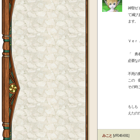
神聖ゼ
て滅び
ます。
Ｖｅｒ
「 勇
必要な
不死の
この 
その時
もしも
えたの
みこと
[VF046-691]