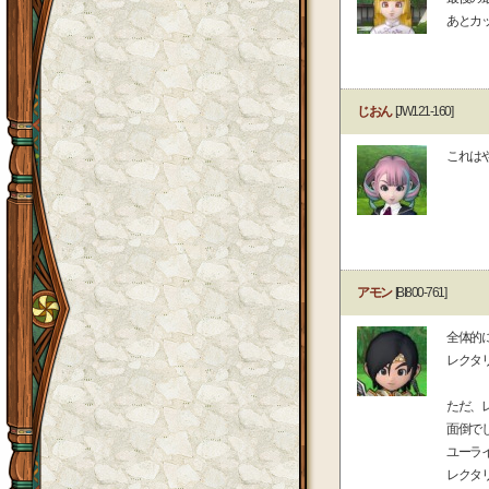
あとカ
じおん
[JW121-160]
これは
アモン
[BI800-761]
全体的
レクタ
ただ、
面倒で
ユーラ
レクタ