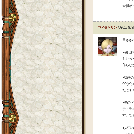
全員が
マイタケリン
[VG515-868]
書きき
●受け
しれっ
作らな
●疑惑
6.0
たです
●夢の
テトラ
す。で
●大空