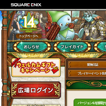
冒険日誌
プレイヤーイベント告
バージョン6.5[後