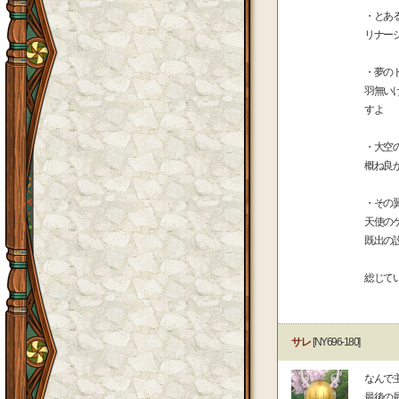
・とあ
リナー
・夢の
羽無い
すよ
・大空
概ね良
・その
天使の
既出の
総じて
サレ
[NY696-180]
なんで
最後の