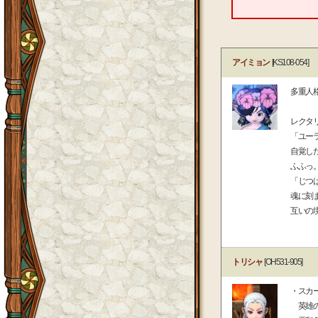
アイミョン
[KS108-054]
多重人
レクタ
「ユー
自覚し
ふふっ
「じつ
魂に刻
互いの
トリシャ
[OH531-905]
・スカ
英雄の