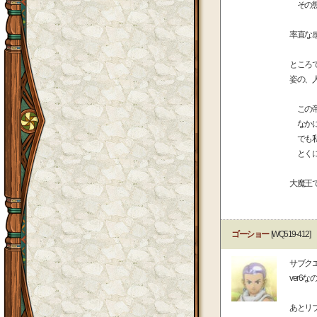
その態
率直な
ところ
姿の、
この帝
なかに
でも私
とくに
大魔王
ゴーショー
[WQ519-412]
サブク
ver
あとリ