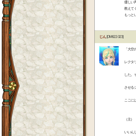
優しい
教えて
もっと
じん
[DM622-323]
「大空
レクタ
した。
させる
ここに
（主）
いいん