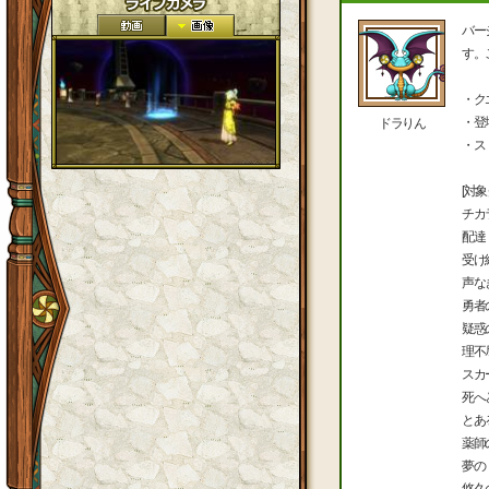
バー
す。
・ク
・登
ドラりん
・ス
[対象
チカ
配達
受け
声な
勇者
疑惑
理不
スカ
死へ
とあ
薬師
夢の