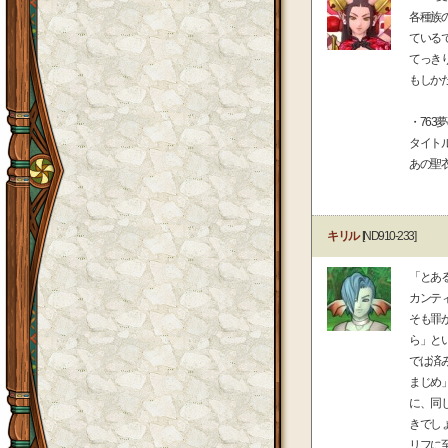
各種族
ている
てっき
もしか
・763
タイト
あの聖
キリル
[ND910-233]
「とあ
カンテ
そも罪
ら」と
では済
まじめ
に、同
きでし
リフに