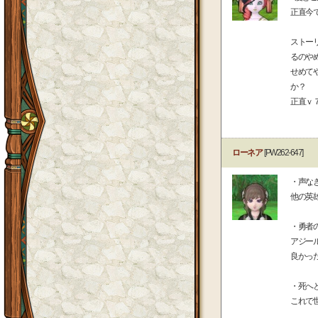
正直今
ストー
るのや
せめて
か？
正直ｖ
ローネア
[PW262-647]
・声な
他の英
・勇者
アジー
良かっ
・死へ
これで世