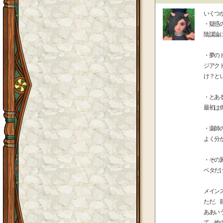
いくつ
・疑惑
陰謀論
・夢の
ジアク
け？と
・とあ
最初は
・薬師
よく分
・その
ベタだ
メイン
ただ、
ああい
て、他