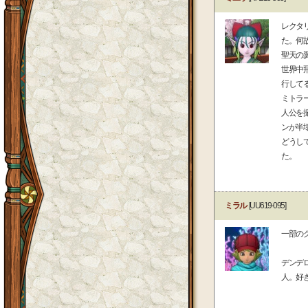
レクタ
た。何
聖天の
世界中
行して
ミトラ
人公を
ンが半
どうし
た。
ミラル
[UU619-095]
一部の
デンデ
人。好