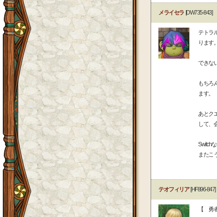
メライセラ
[DW735-843]
テトラ
ります
できな
もちろ
ます。
あとク
して、
Swit
またこ
テオフィリア
[HF896-847]
【 勇