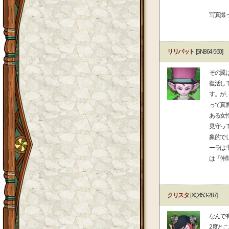
写真撮
リリパット
[SN864-560]
その翼
復活し
す。が
って真
ある女
見守っ
象的で
ーラは
は「仲
クリスタ
[XQ453-287]
なんで
2度と