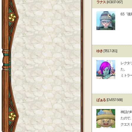
ラナス
[XG937-067]
6.5「
ゆき
[TI517-261]
レクタ
た。
ミトラ
ぱぁる
[GV057-568]
神話の
たので
クエス