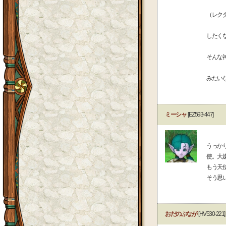
（レク
したく
そんな
みたい
ミーシャ
[EZ593-447]
うっか
使。大
もう天
そう思
おだのぶなが
[HV530-221]