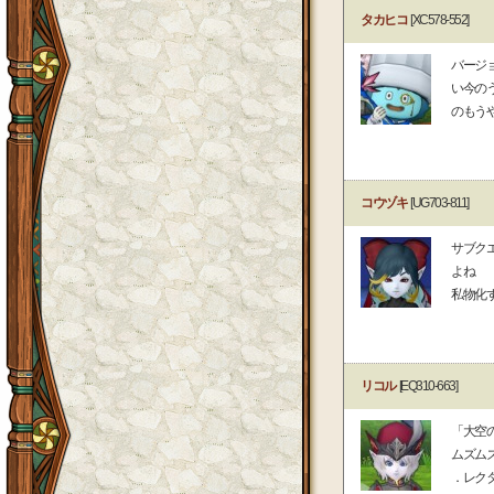
タカヒコ
[XC578-552]
バージ
い今の
のもう
コウヅキ
[UG703-811]
サブク
よね
私物化
リコル
[EQ310-663]
「大空
ムズム
．レク