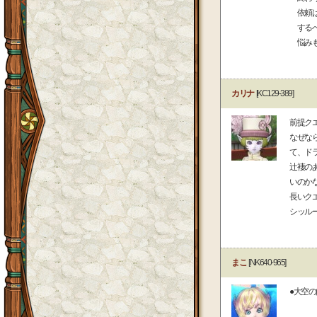
依頼は
するべ
悩みも
カリナ
[KC129-389]
前提ク
なぜな
て、ド
辻褄の
いのか
長いク
シッル
まこ
[NK640-965]
●大空