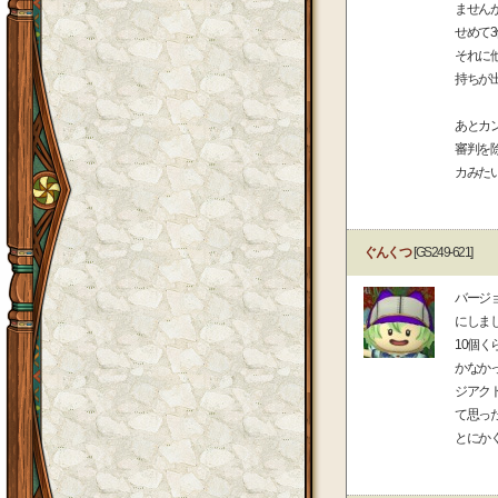
ません
せめて
それに
持ちが
あとカ
審判を
カみた
ぐんくつ
[GS249-621]
バージ
にしま
10個
かなか
ジアク
て思っ
とにか