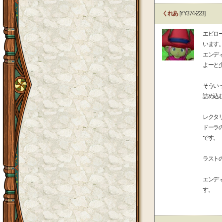
くれあ
[YY374-223]
エピロ
います
エンデ
よーと
そうい
詰め込
レクタ
ドーラ
です。
ラスト
エンデ
す。