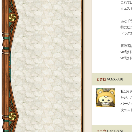
これで
クエス
あとド
特にビ
ドラク
冒険者
ver6
ver7
ときね
[VO556-839]
私はそ
ただ、
バージ
次のス
ミユウ
[HX210-505]