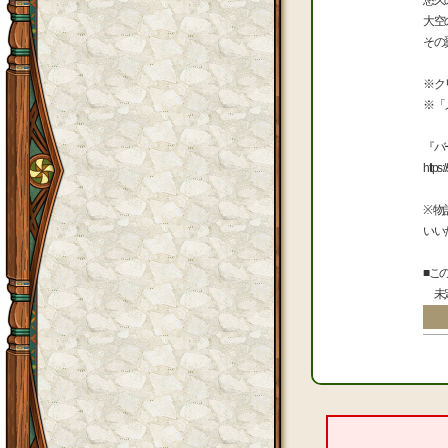
悠久
大空
その
※ク
※「
『バ
https:
※ 
いい
■こ
未