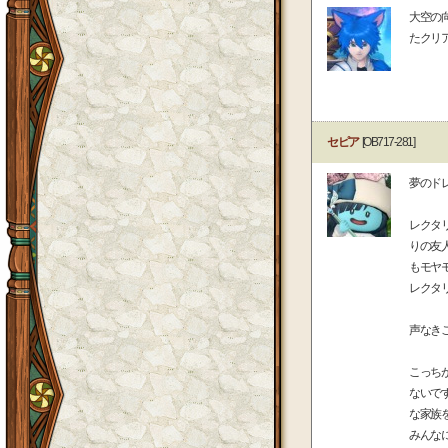
大空の
たクリ
セピア
[OB717-281]
夢のド
レクタ
りの友
もモヤ
レクタ
声なき
こっち
ないで
な家族
みんな