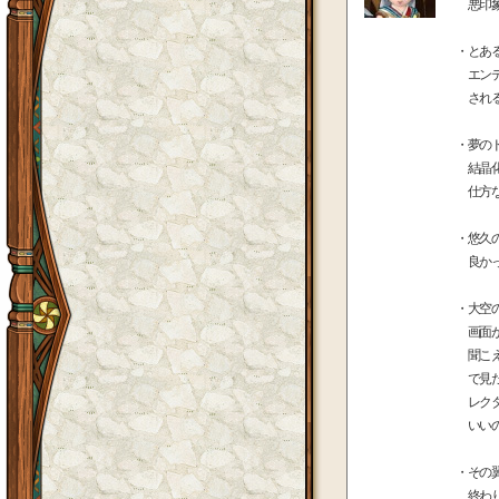
悪印象
・とあ
エンデ
される
・夢の
結晶化
仕方な
・悠久
良かっ
・大空
画面が
聞こえ
で見た
レクタ
いいの
・その
終わり