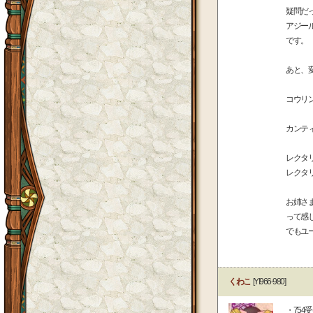
疑問だ
アジー
です。
あと、
コウリ
カンテ
レクタ
レクタ
お姉さ
って感
でもユ
くわこ
[YI966-980]
・754