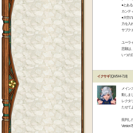
●とあ
カンテ
●大空
力を入
サブク
ユーラ
悲願は
いつの
イクサギ
[QW544-718]
メイン
動しま
レクタ
たせて
批判し
Vers