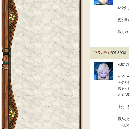
レクタ
姿が凄
飛んで
フランティ
[SP513-908]
●悠久
ケイリ
天使の
織るの
とても楽
またこ
職人と
こんな