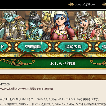
ルール & ポリシー
おしらせ詳細
-17 00:00
uかんたん決済 メンテナンス作業のおしらせ(5/19)
6年5月19日(火) 0:00より7:00まで、「auかんたん決済」のメンテナンス作業が実施されます。
テナンス作業中、au PAY カード支払いを利用した「auかんたん決済」での下記の操作やお手続