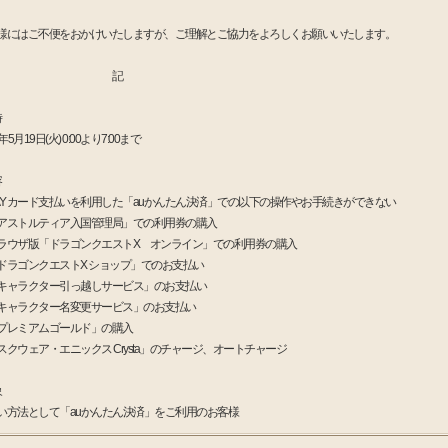
様にはご不便をおかけいたしますが、ご理解とご協力をよろしくお願いいたします。
記
時
6年5月19日(火) 0:00より7:00まで
容
 PAY カード支払いを利用した「auかんたん決済」での以下の操作やお手続きができない
アストルティア入国管理局」での利用券の購入
ラウザ版「ドラゴンクエストX オンライン」での利用券の購入
ドラゴンクエストX ショップ」でのお支払い
キャラクター引っ越しサービス」のお支払い
キャラクター名変更サービス」のお支払い
プレミアムゴールド」の購入
スクウェア・エニックス Crysta」のチャージ、オートチャージ
象
い方法として「auかんたん決済」をご利用のお客様