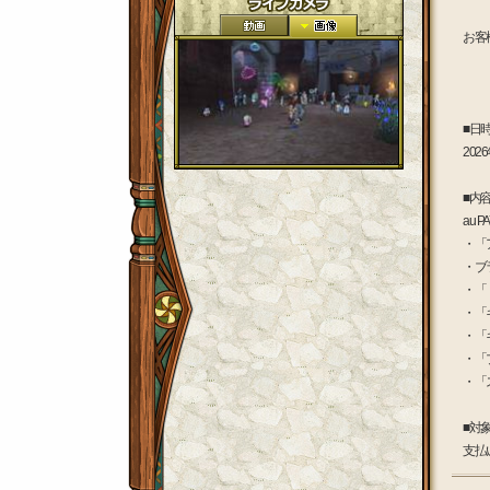
お客
■日
202
■内
au
・「
・ブ
・「
・「
・「
・「
・「
■対
支払