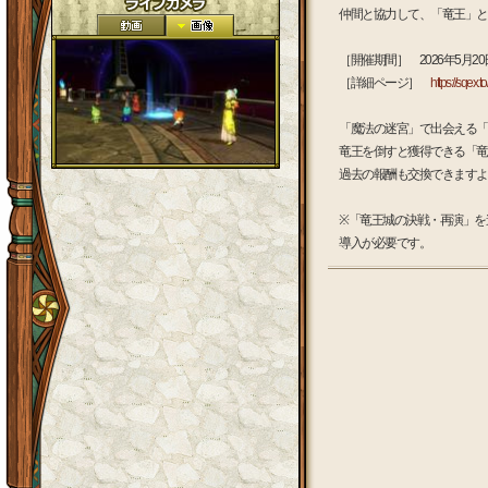
仲間と協力して、「竜王」と
［開催期間］ 2026年5月20日（
［詳細ページ］
https://sqex.t
「魔法の迷宮」で出会える「
竜王を倒すと獲得できる「竜
過去の報酬も交換できますよ
※「竜王城の決戦・再演」を
導入が必要です。