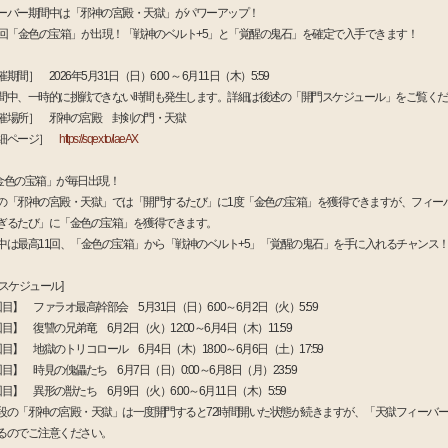
ーバー期間中は「邪神の宮殿・天獄」がパワーアップ！
1回「金色の宝箱」が出現！「戦神のベルト+5」と「覚醒の鬼石」を確定で入手できます！
期間］ 2026年5月31日（日）6:00 ～ 6月11日（木）5:59
間中、一時的に挑戦できない時間も発生します。詳細は後述の「開門スケジュール」をご覧くだ
催場所］ 邪神の宮殿 封剣の門・天獄
細ページ］
https://sqex.to/laeAX
金色の宝箱」が毎日出現！
の「邪神の宮殿・天獄」では「開門するたび」に1度「金色の宝箱」を獲得できますが、フィーバー
ぎるたび」に「金色の宝箱」を獲得できます。
中は最高11回、「金色の宝箱」から「戦神のベルト+5」「覚醒の鬼石」を手に入れるチャンス
門スケジュール]
回目】 ファラオ最高幹部会 5月31日（日）6:00～6月2日（火）5:59
目】 復讐の兄弟竜 6月2日（火）12:00～6月4日（木）11:59
回目】 地獄のトリコロール 6月4日（木）18:00～6月6日（土）17:59
回目】 時見の傀儡たち 6月7日（日）0:00～6月8日（月）23:59
回目】 異形の獣たち 6月9日（火）6:00～6月11日（木）5:59
段の「邪神の宮殿・天獄」は一度開門すると72時間開いた状態が続きますが、「天獄フィーバー
るのでご注意ください。