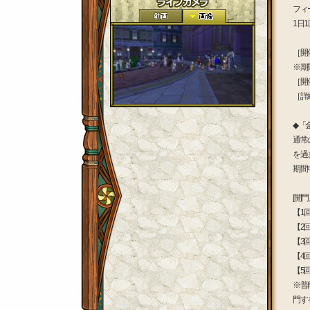
フィ
1日
［開催
※期
［開
［詳
◆「
通常
を過
期間
[開
【1
【2回
【3
【4
【5
※普
門す