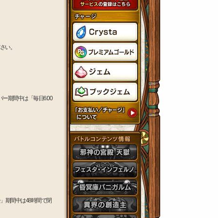
さい。
期間中は「毎日6:00
！
」期間中は48時間で閉