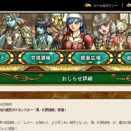
ルール & ポリシー
おしらせ詳細
-22 06:00
法の迷宮ボスモンスター「真・幻界諸侯」登場！
界の四諸侯」に「ムドー」が加わり、より手ごわい相手となった「真・幻界諸侯」が、魔法の迷
ついに登場！