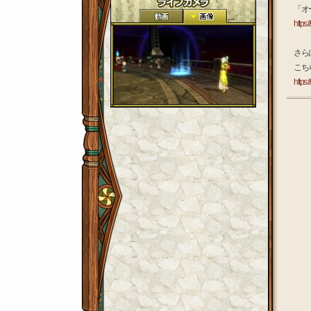
「オ
https:/
さら
こち
https: