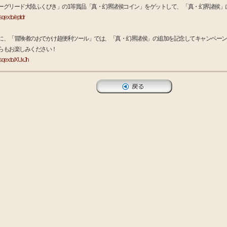
ーグリード大陸ふくびき」の1等賞品「真・幻界諸侯コイン」をゲットして、 「真・幻界諸侯」
/sqex.to/eptdr
に、「冒険者のおでかけ超便利ツール」では、「真・幻界諸侯」の追加を記念してキャンペーン
らもお楽しみください！
//sqex.to/XUxJh