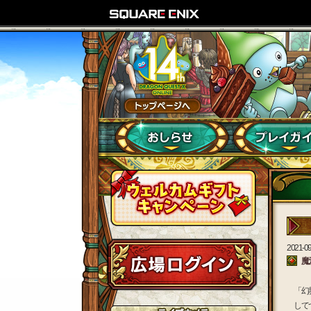
2021-09
魔
「幻
して