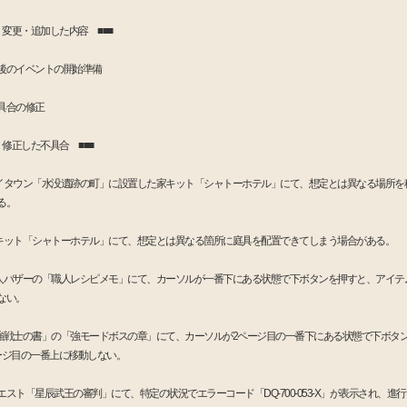
■ 変更・追加した内容 ■■■
後のイベントの開始準備
具合の修正
■ 修正した不具合 ■■■
イタウン「水没遺跡の町」に設置した家キット「シャトーホテル」にて、想定とは異なる場所を
る。
キット「シャトーホテル」にて、想定とは異なる箇所に庭具を配置できてしまう場合がある。
人バザーの「職人レシピメモ」にて、カーソルが一番下にある状態で下ボタンを押すと、アイテ
ない。
強戦士の書」の「強モードボスの章」にて、カーソルが2ページ目の一番下にある状態で下ボタ
ージ目の一番上に移動しない。
エスト「星辰武王の審判」にて、特定の状況でエラーコード「DQ-700-053-X」が表示され、進