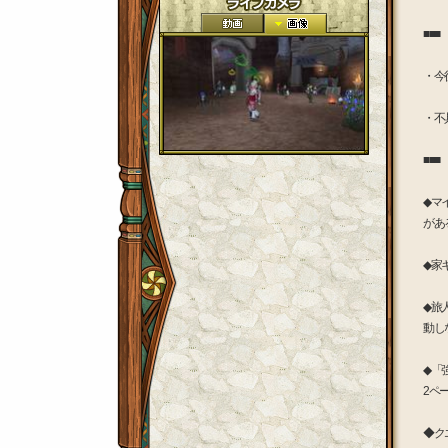
■■
・今
・不
■■
◆マ
があ
◆家
◆旅
動し
◆「
2ペ
◆ク