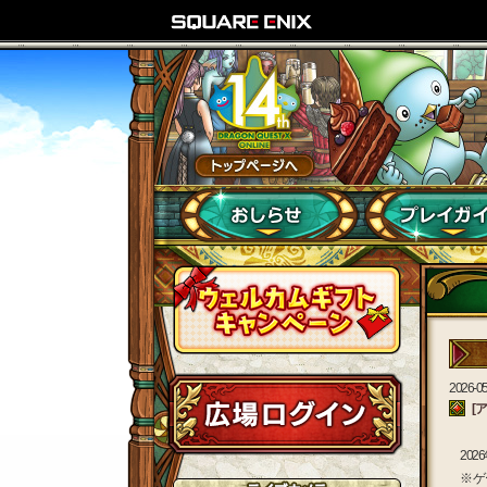
2026-05
[
20
※ 