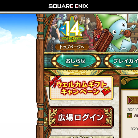
2023-10
W
20