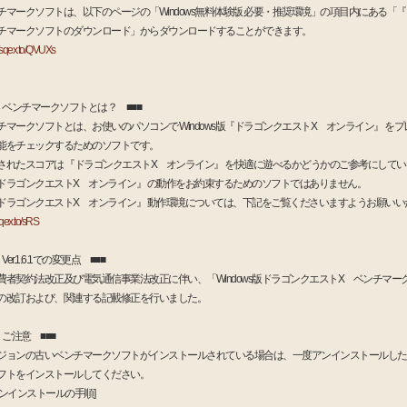
チマークソフトは、以下のページの「Windows無料体験版 必要・推奨環境」の項目内にある「
チマークソフトのダウンロード」からダウンロードすることができます。
//sqex.to/QVUXs
■ ベンチマークソフトとは？ ■■■
チマークソフトとは、お使いのパソコンで Windows版『ドラゴンクエストX オンライン』 を
能をチェックするためのソフトです。
されたスコアは 『ドラゴンクエストX オンライン』 を快適に遊べるかどうかのご参考にして
ドラゴンクエストX オンライン』 の動作をお約束するためのソフトではありません。
ドラゴンクエストX オンライン』 動作環境については、下記をご覧くださいますようお願いい
/sqex.to/sRS
 Ver.1.6.1での変更点 ■■■
費者契約法改正及び電気通信事業法改正に伴い、「Windows版ドラゴンクエストX ベンチマー
の改訂および、関連する記載修正を行いました。
 ご注意 ■■■
ジョンの古いベンチマークソフトがインストールされている場合は、一度アンインストールした
フトをインストールしてください。
ンインストールの手順]