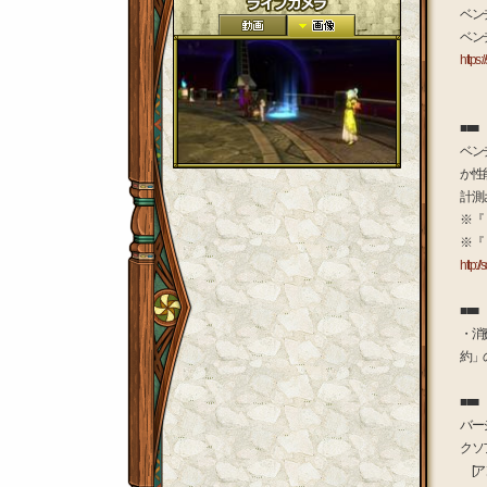
ベン
ベン
https:
■■
ベン
か性
計測
※『
※『
http:/
■■■
・消
約」
■■■
バー
クソ
[ア