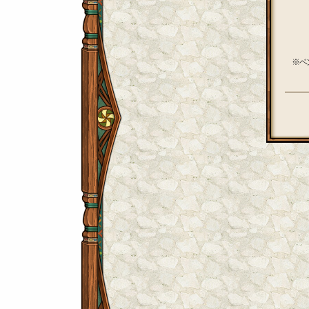
1.
2.
3.
画面
※ベ