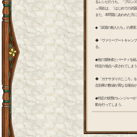
るレシピのうち、「ブロンズ
→現在は、「はじめての武器
また、本問題にあわれた方に
◆「深淵の咎人たち」の果実
◆「ヴァリーブートキャンプ
る。
◆他の冒険者とパーティを組
特定の地点へ戻されてしまう
◆「ガナサダイのこころ」を
念効果の数値が異なる場合が
◆特定の状態のレンジャーが
動を行ってしまう。