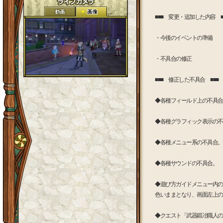
■■■ 変更・追加した内容 ■
・今後のイベントの準備
・不具合の修正
■■■ 修正した不具合 ■■■
◆各種フィールド上の不具合
◆各種グラフィック表示の不
◆各種メニュー系の不具合。
◆各種サウンドの不具合。
◆遊び方ガイドメニュー内の
色いままとなり、画面左上の
◆クエスト「武器鍛冶職人の