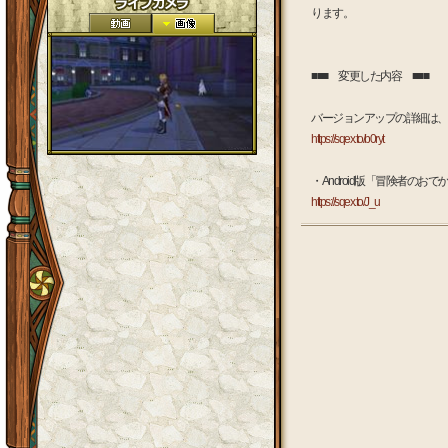
ります。
■■■ 変更した内容 ■■■
バージョンアップの詳細は、
https://sqex.to/b0ryt
・Android版「冒険者の
https://sqex.to/J_u