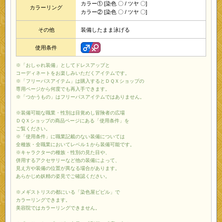
カラー① [染色 〇 / ツヤ 〇]
カラーリング
カラー② [染色 〇 / ツヤ 〇]
その他
装備したまま泳げる
使用条件
※「おしゃれ装備」としてドレスアップと
コーディネートをお楽しみいただくアイテムです。
※「フリーパスアイテム」は購入するとＤＱＸショップの
専用ページから何度でも再入手できます。
※「つかうもの」はフリーパスアイテムではありません。
※装備可能な職業・性別は目覚めし冒険者の広場
ＤＱＸショップの商品ページにある「使用条件」を
ご覧ください。
※「使用条件」に職業記載のない装備については
全種族・全職業においてレベル１から装備可能です。
※キャラクターの種族・性別の見た目や、
併用するアクセサリーなど他の装備によって、
見え方や装備の位置が異なる場合があります。
あらかじめ妖精の姿見でご確認ください。
※メギストリスの都にいる「染色屋ピピル」で
カラーリングできます。
美容院ではカラーリングできません。