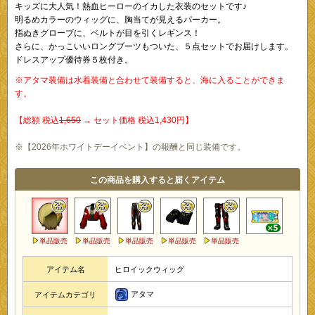
キッズに大人気！熱血ヒーローのイカした衣装のセットです♪
明るめカラーのウィッグに、胸当てが見えるパーカー。
指ぬきグローブに、ベルトが目を引くレギンス！
さらに、かっこいいロングブーツもついた、５点セットでお届けします。
ドレスアップ優待券５枚付き。
※アタマ装備は水着装備と合わせて装備すると、海に入ることができま
す。
【総額 税込
1,650
→ セット価格 税込1,430円】
※【2026年ホワイトデーイベント】の報酬と同じ装備です。
この商品を購入すると届くアイテム
単品販売
単品販売
単品販売
単品販売
単品販売
アイテム名
ヒロイックウィッグ
アタマ
アイテムカテゴリ