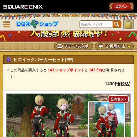
SQUARE ENIX
メニューを閉じる
DQXショップ
8月25日（火）10:49 まで
ヒロイックパーカーセット[FP]
※この商品を購入すると
143 ショップポイント
と
143 Exp
が加算されま
す。
1430円(税込)