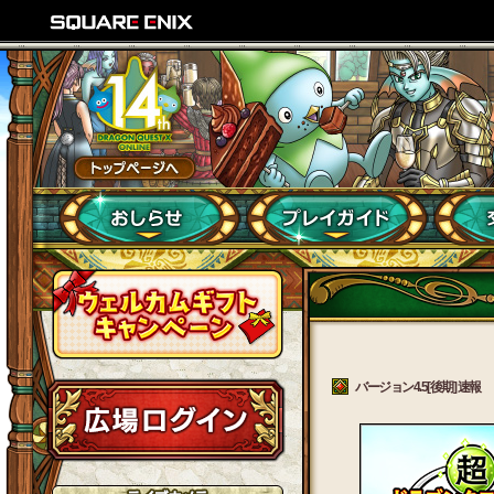
バージョン4.5[後期] 速報 （2