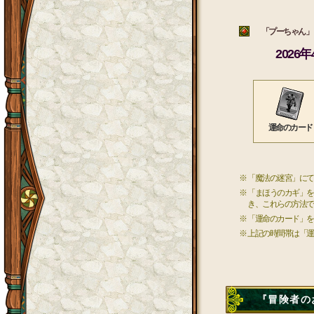
「プーちゃん」 
2026
運命のカード
※ 「魔法の迷宮」に
※ 「まほうのカギ」
き、これらの方法で
※ 「運命のカード」
※ 上記の時間帯は「
『冒険者のお