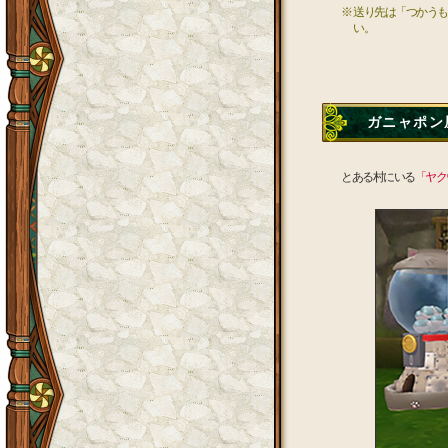
※ 送り先は「つかう
い。
ガニャポン屋
とある村にいる
「ヤク