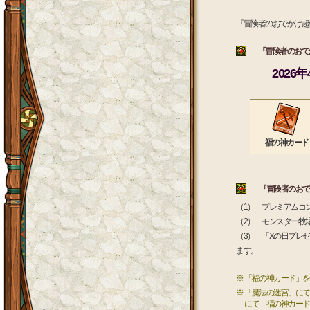
『冒険者のおでかけ超
『冒険者のおでか
2026
福の神カード
『冒険者のおでか
（1） プレミアムコ
（2） モンスター牧
（3） 「Xの日プレ
ます。
※ 「福の神カード」
※ 「魔法の迷宮」に
にて「福の神カード