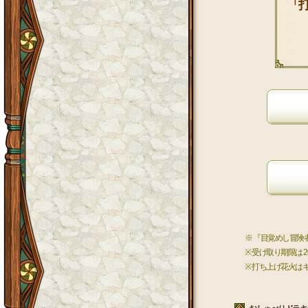
「
※ 『目覚めし冒
※ 受け取り期限は 2
※ 打ち上げ花火は