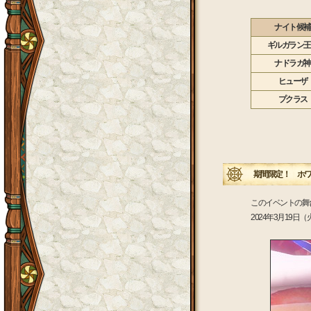
ナイト候補
ギルガラン王
ナドラガ神
ヒューザ
プクラス
期間限定！ ホワ
このイベントの舞
2024年3月19