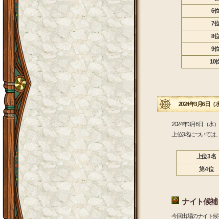
6位
7位
8位
9位
10
2024年3月6日（
2024年3月6日（
上位3名については
上位 3 名
第 4 位
ナイト候補
今回出場のナイト候