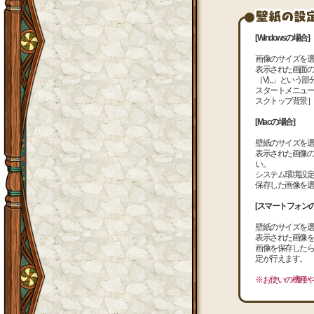
[Windowsの場合]
画像のサイズを選
表示された画面の
（V)...」とい
スタートメニュー
スクトップ背景］
[Macの場合]
壁紙のサイズを選
表示された画像の
い。
システム環境設定
保存した画像を選
[スマートフォンの
壁紙のサイズを選
表示された画像を
画像を保存したら
定が行えます。
※お使いの機種や