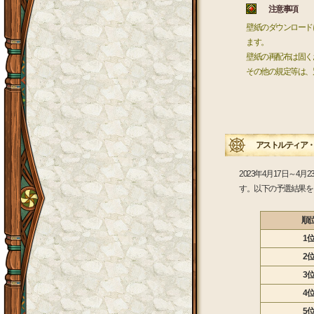
注意事項
壁紙のダウンロード
ます。
壁紙の再配布は固く
その他の規定等は、
アストルティア・ナイ
2023年4月17日～4月
す。以下の予選結果を
順
1位
2位
3位
4位
5位