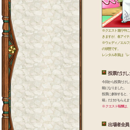
※クエスト進行中に
きますが、各アイテ
※ウェディ／エルフ
の状態です。
レンタル衣装は「レ
投票だけし
今回から投票だけし
能になりました。
投票に参加すると、ナ
箱」だけがもらえま
※ クエスト報酬は
出場者全員