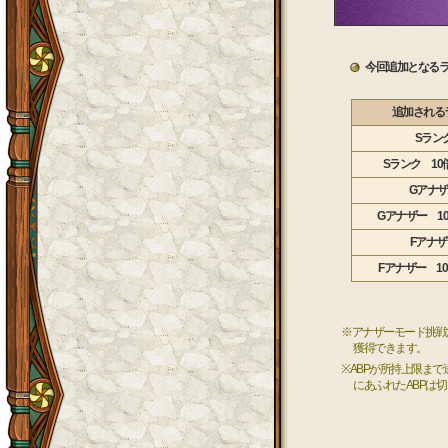
今回追加となる
追加される
Sラン
Sランク 10
Gアナ
Gアナザー 1
Fアナザ
Fアナザー 1
※アナザーモード挑戦
獲得できます。
※ABPが所持上限ま
にあふれたABPは