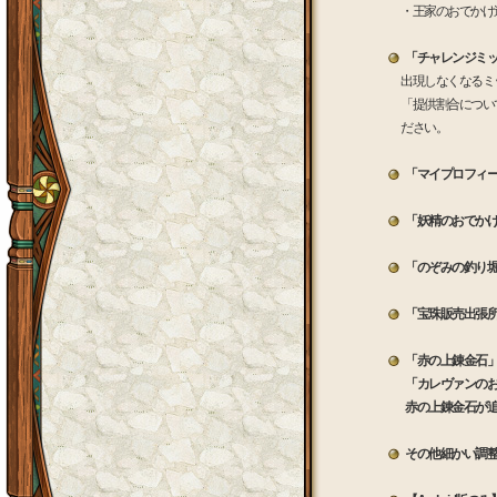
・王家のおでかけ
「チャレンジミ
出現しなくなるミ
「提供割合につい
ださい。
「マイプロフィ
「妖精のおでか
「のぞみの釣り堀
「宝珠販売出張所
「赤の上錬金石
「カレヴァンのお
赤の上錬金石が
その他細かい調