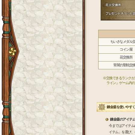
ちいさなメダル
コイン屋
花交換所
常闇の聖戦交
※交換できるランクが
ライン』ゲーム内の
錬金釜を使いやす
錬金釜のアイテ
今まではアイテム
イテム」を選び、