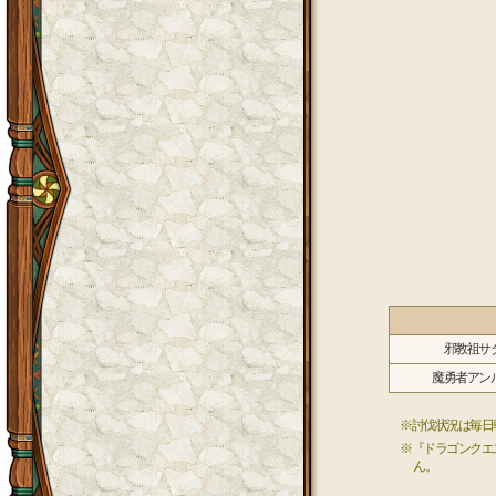
邪教祖サ
魔勇者アン
※討伐状況は毎日
※『ドラゴンクエ
ん。