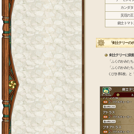
カンダタ
災厄の王
銃士トマト
「剣士テリーのボ
剣士テリーに依
「ふくのかみたち
「ふくのかみたち
くびき券1枚」と