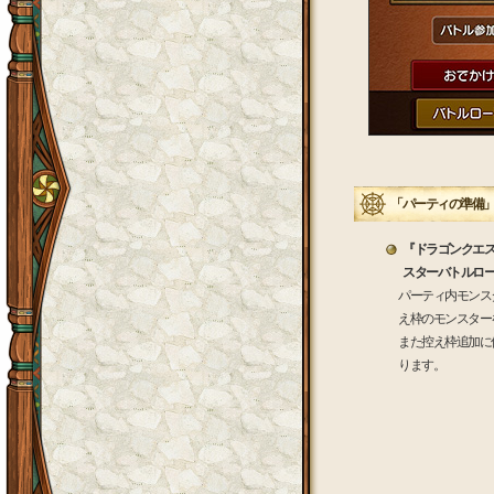
「パーティの準備
『ドラゴンクエ
スターバトルロ
パーティ内モンス
え枠のモンスター
また控え枠追加に
ります。