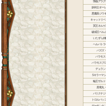
懐蟲アラグ
妖剣士オー
悪魔長ジウ
キャットリベ
冥王ネルゲ
破戒王ベル
いたずら姉
ヘルバトラ
バズズ
バラモス
バラモスブ
デュラン
Sキラーマ
輪王ザルト
黒竜丸
バリクナジ
トロルバッ
デーモンキ