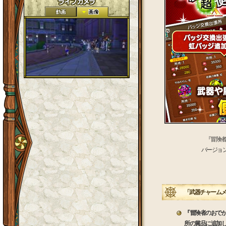
『冒険
バージョ
「武器チャームメ
『冒険者のおで
所の賞品に追加