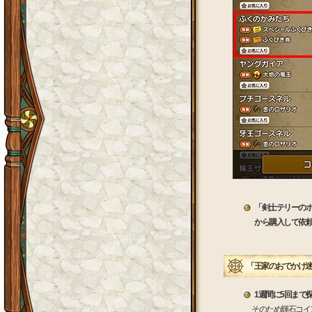
「剣士テリーの
から購入して依
「王家のおでかけ
1週間に5回まで
そのため輝石コイ