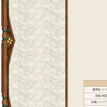
魔導鬼ベド
若葉の精
妖魔ジュリア