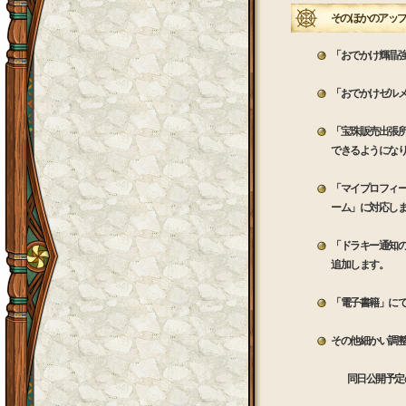
そのほかのアップ
「おでかけ輝晶
「おでかけゼルメ
「宝珠販売出張所
できるようにな
「マイプロフィー
ーム」に対応し
「ドラキー通知
追加します。
「電子書籍」に
その他細かい調
同日公開予定