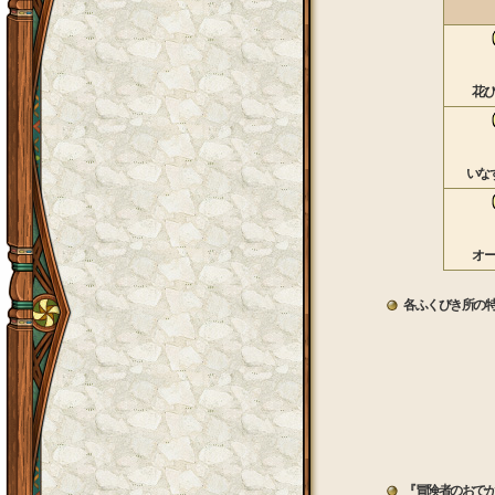
花び
いな
オー
各ふくびき所の特
『冒険者のおで