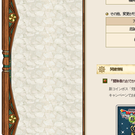
機神
その他、変更が
忠
関連情報
『冒険者のおでか
新コインボス「究
キャンペーンでお