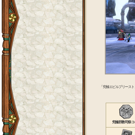
「究極エビルプリースト
究極邪教司祭コ