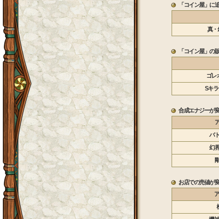
「コイン屋」に
真・
「コイン屋」の
ゴレ
Sキ
合成エナジーが
バ
幻
お店での売値が
ア