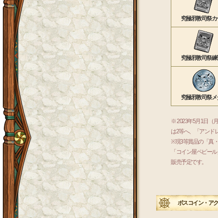
究極邪教司祭カ
究極邪教司祭練
究極邪教司祭メ
※ 2023年5月
は2等へ、「アンド
※現3等賞品の「真
「コイン屋ペピール
販売予定です。
ボスコイン・アク