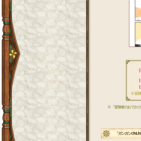
［
［
［
※ 冒
※ 「冒険者のおでかけ
「ガンガンONLI