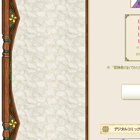
［
［
［
［
※
め
※ 「冒険者のおでかけ
デジタルコミック「