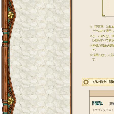
※ 「正答率」は参
ゲーム内で表示し
※ ゲーム内では、
択肢がすべて表示
※ 同様の問題が複
す。
※ 採用にあたって
す。
5月27日(火) 開始
問題1
（正答
ドラゴンクエスト