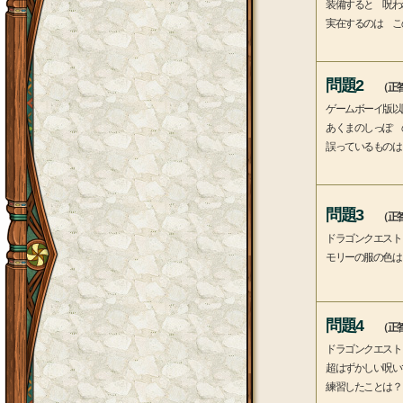
装備すると 呪わ
実在するのは こ
問題2
（正答
ゲームボーイ版以
あくまのしっぽ 
誤っているものは
問題3
（正答
ドラゴンクエスト
モリーの服の色は
問題4
（正答
ドラゴンクエスト
超はずかしい呪い
練習したことは？