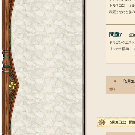
トルネコに うま
鑑定させたときの
問題7
（正答
ドラゴンクエスト
リッカの宿屋にい
▼
「5月3
示）
5月31日(土) 開始