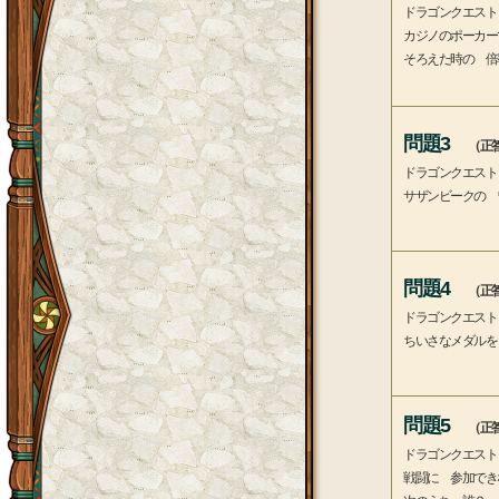
ドラゴンクエスト
カジノのポーカー
そろえた時の 倍
問題3
（正答
ドラゴンクエスト
サザンビークの 
問題4
（正答
ドラゴンクエスト
ちいさなメダルを
問題5
（正答
ドラゴンクエスト
戦闘に 参加でき