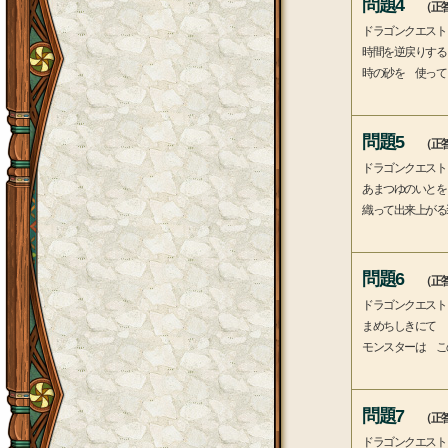
問題4
（正答
ドラゴンクエスト
時間を逆戻りする
時の砂を 使って
問題5
（正答
ドラゴンクエスト
あまつゆのいとを
織って出来上がる
問題6
（正答
ドラゴンクエスト
まめちしきにて 
モンスターは こ
問題7
（正答
ドラゴンクエスト