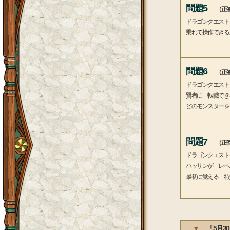
問題5
（正答
ドラゴンクエスト
乗れて操作できる
問題6
（正答
ドラゴンクエスト
賢者に 転職でき
どのモンスターを
問題7
（正答
ドラゴンクエスト
ハッサンが レベ
最初に覚える 特
▼
「5月3