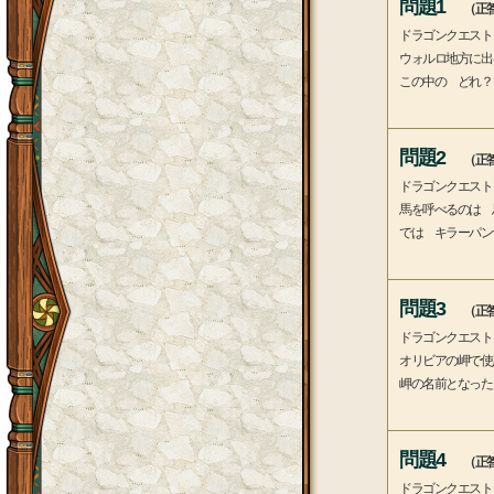
問題1
（正答
ドラゴンクエスト
ウォルロ地方に出
この中の どれ？
問題2
（正答
ドラゴンクエスト
馬を呼べるのは 
では キラーパン
問題3
（正答
ドラゴンクエスト
オリビアの岬で使
岬の名前となった
問題4
（正答
ドラゴンクエスト