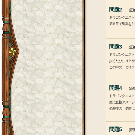
問題2
（正答
ドラゴンクエスト
第５章で馬車を引
問題3
（正答
ドラゴンクエスト
歩くたびにＨＰが
この中の どれ？
問題4
（正答
ドラゴンクエスト
敵に直接ダメージ
必殺技の 名前は
問題5
（正答