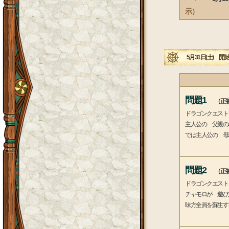
示）
5月31日(土) 開始
問題1
（正答
ドラゴンクエスト
主人公の 父親の
では主人公の 母
問題2
（正答
ドラゴンクエスト
チャモロが 遊び
味方全員を蘇生す