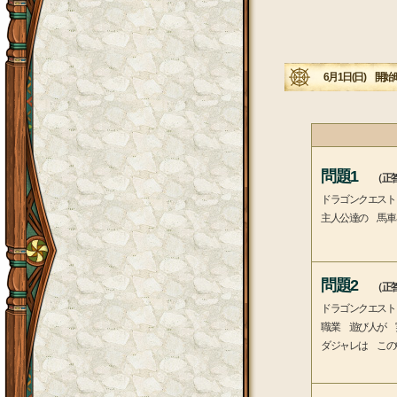
6月1日(日) 開始時
問題1
（正答
ドラゴンクエスト
主人公達の 馬車
問題2
（正答
ドラゴンクエスト
職業 遊び人が 
ダジャレは この