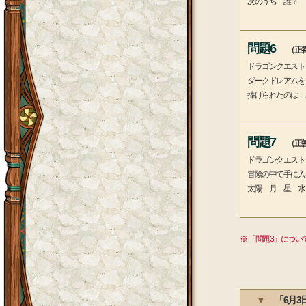
次のうち 誰？
問題6
（正答
ドラゴンクエスト
ダークドレアムを
捧げられたのは 
問題7
（正答
ドラゴンクエスト
冒険の中で手に入
太陽 月 星 水
※ 「問題3」につ
▼
「6月3