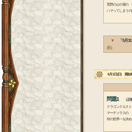
荒野の山小屋の 
ハマってしまうの
▼
「5月3
示）
6月1日(日) 開始時
問題1
（正答
ドラゴンクエスト
マーディラスの 
何の世界一を決め