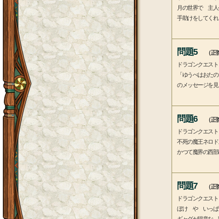
月の世界で 主人
手助けをしてくれ
問題5
（正答
ドラゴンクエスト
「ゆうべはおたの
のメッセージを見
問題6
（正答
ドラゴンクエスト
不死の魔王ネロド
かつて魔界の西部
問題7
（正答
ドラゴンクエスト
ぼけ や いっぱ