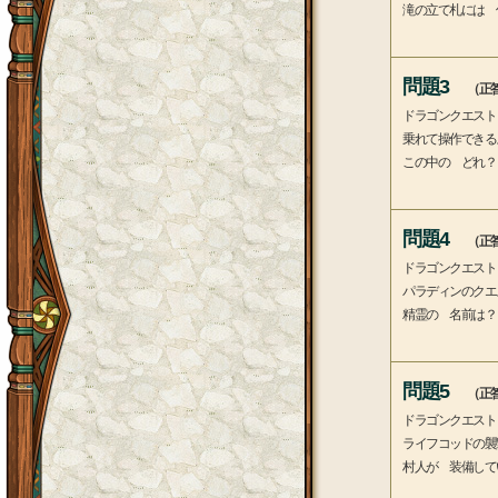
滝の立て札には 
問題3
（正答
ドラゴンクエスト
乗れて操作できる
この中の どれ？
問題4
（正答
ドラゴンクエスト
パラディンのクエ
精霊の 名前は？
問題5
（正答
ドラゴンクエスト
ライフコッドの襲
村人が 装備して