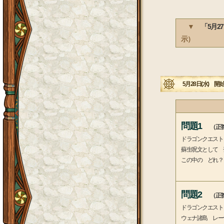
▼
「5月2
示）
5月28日(水) 開始
問題1
（正答
ドラゴンクエスト
蘇生呪文として 
この中の どれ？
問題2
（正答
ドラゴンクエスト
ウェナ諸島 レー