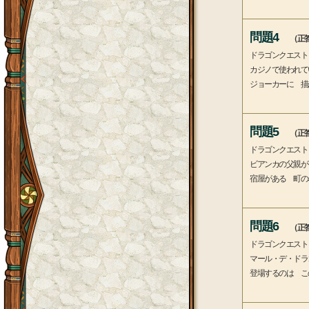
問題4
（正答
ドラゴンクエスト
カジノで使われて
ジョーカーに 描
問題5
（正答
ドラゴンクエスト
ビアンカの父親が
宿屋がある 町の
問題6
（正答
ドラゴンクエスト
マール・デ・ドラ
登場するのは こ