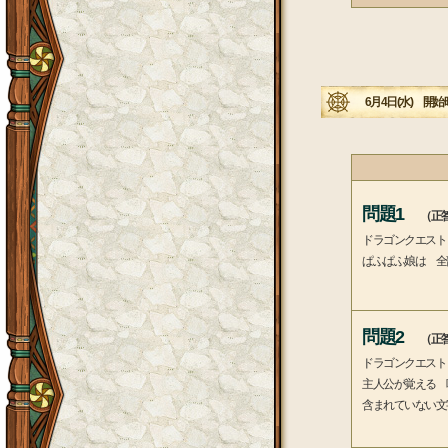
6月4日(水) 開始時
問題1
（正答
ドラゴンクエスト
ぱふぱふ娘は 全
問題2
（正答
ドラゴンクエスト
主人公が覚える 
含まれていない文