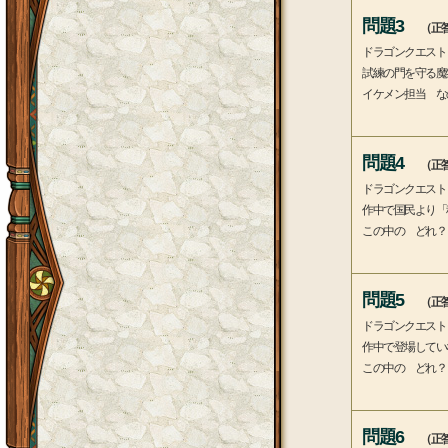
問題3
（正答
ドラゴンクエスト
試練の門を守る魔
イケメン担当 な
問題4
（正答
ドラゴンクエスト
作中で国民より「
この中の どれ？
問題5
（正答
ドラゴンクエスト
作中で登場してい
この中の どれ？
問題6
（正答