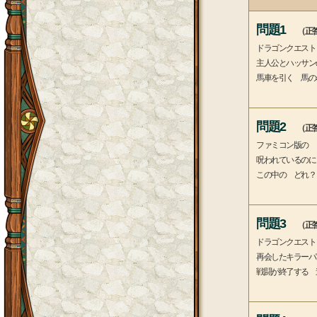
問題1
（正答
ドラゴンクエスト
主人公とハッサン
馬車を引く 馬の
問題2
（正答
ファミコン版の 
呪われているのに
この中の どれ？
問題3
（正答
ドラゴンクエスト
再会したキラーパ
戦闘が終了する 