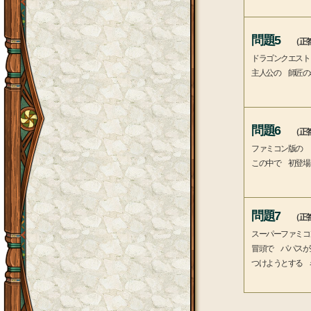
問題5
（正答
ドラゴンクエスト
主人公の 師匠の
問題6
（正答
ファミコン版の 
この中で 初登場
問題7
（正答
スーパーファミコ
冒頭で パパスが
つけようとする 