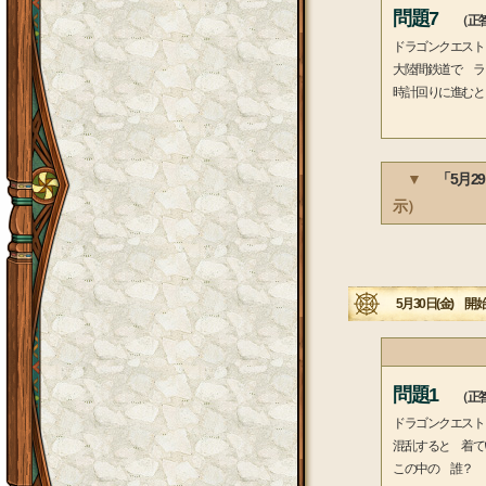
問題7
（正答
ドラゴンクエスト
大陸間鉄道で ラ
時計回りに進むと
▼
「5月2
示）
5月30日(金) 開始
問題1
（正答
ドラゴンクエスト
混乱すると 着て
この中の 誰？