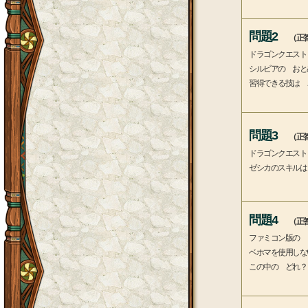
問題2
（正答
ドラゴンクエスト
シルビアの おと
習得できる技は 
問題3
（正答
ドラゴンクエスト
ゼシカのスキルは
問題4
（正答
ファミコン版の 
ベホマを使用しな
この中の どれ？