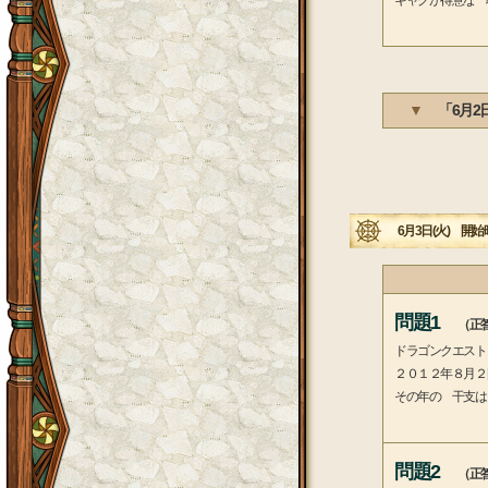
ギャグが得意な 
▼
「6月2
6月3日(火) 開始時
問題1
（正答
ドラゴンクエスト
２０１２年８月２
その年の 干支は
問題2
（正答