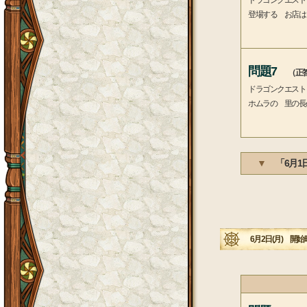
ドラゴンクエスト
登場する お店は
問題7
（正答
ドラゴンクエスト
ホムラの 里の長
▼
「6月1
6月2日(月) 開始時