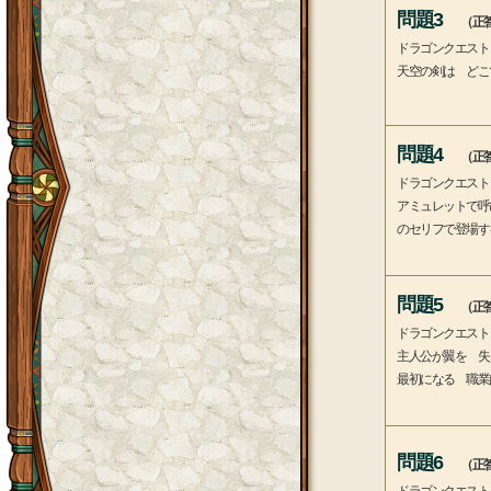
問題3
（正答
ドラゴンクエスト
天空の剣は どこ
問題4
（正答
ドラゴンクエスト
アミュレットで呼
のセリフで登場す
問題5
（正答
ドラゴンクエスト
主人公が翼を 失
最初になる 職業
問題6
（正答