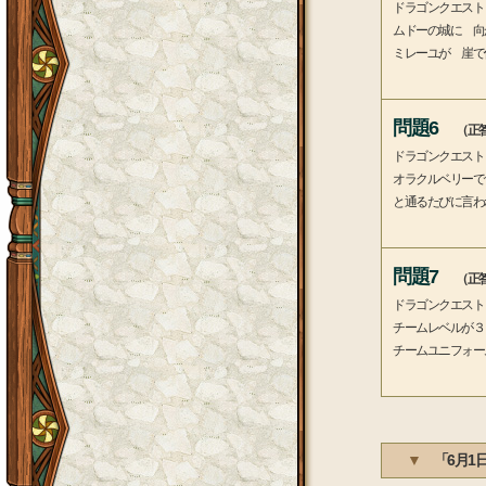
ドラゴンクエスト
ムドーの城に 向
ミレーユが 崖で
問題6
（正答
ドラゴンクエスト
オラクルベリーで
と通るたびに言わ
問題7
（正答
ドラゴンクエスト
チームレベルが３
チームユニフォー
▼
「6月1