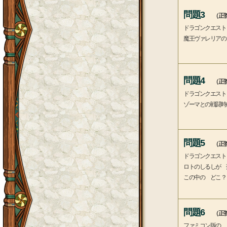
問題3
（正答
ドラゴンクエスト
魔王ヴァレリアの
問題4
（正答
ドラゴンクエスト
ゾーマとの戦闘時
問題5
（正答
ドラゴンクエスト
ロトのしるしが 
この中の どこ？
問題6
（正答
ファミコン版の 