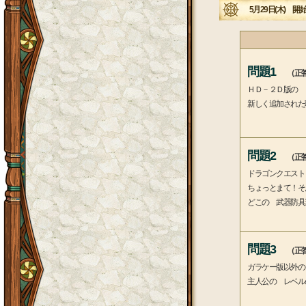
5月29日(木) 開始
問題1
（正答
ＨＤ－２Ｄ版の 
新しく追加された
問題2
（正答
ドラゴンクエスト
ちょっとまて！そ
どこの 武器防具
問題3
（正答
ガラケー版以外の
主人公の レベル