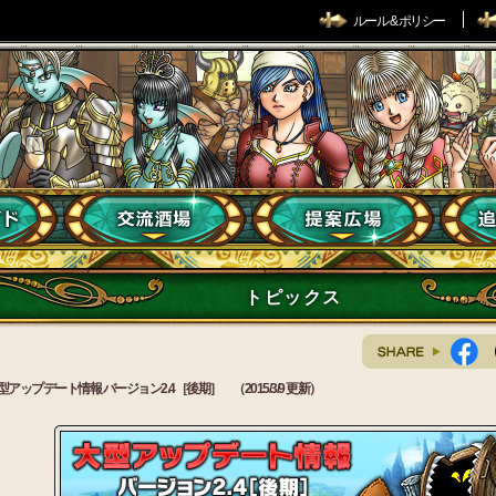
ルール & ポリシー
トピックス
型アップデート情報 バージョン2.4［後期］ （2015/3/9 更新）