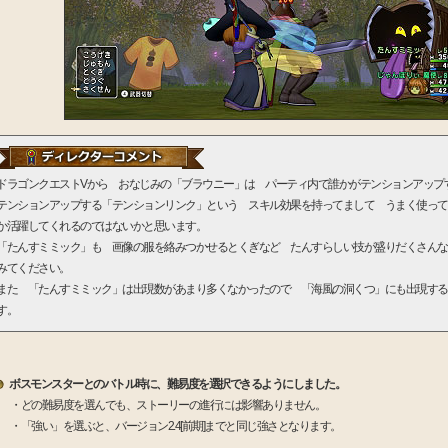
ドラゴンクエストVから おなじみの「ブラウニー」は パーティ内で誰かがテンションアップ
テンションアップする「テンションリンク」という スキル効果を持ってまして うまく使って
か活躍してくれるのではないかと思います。
「たんすミミック」も 画像の服を絡みつかせるとくぎなど たんすらしい技が盛りだくさんな
みてください。
また 「たんすミミック」は出現数があまり多くなかったので 「海風の洞くつ」にも出現する
す。
ボスモンスターとのバトル時に、難易度を選択できるようにしました。
・どの難易度を選んでも、ストーリーの進行には影響ありません。
・「強い」を選ぶと、バージョン2.4[前期]までと同じ強さとなります。