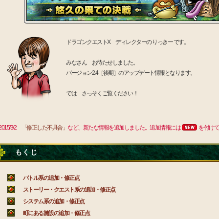
ドラゴンクエストX ディレクターの りっきー です。
みなさん お待たせしました。
バージョン2.4［後期］のアップデート情報となります。
では さっそくご覧ください！
2015/3/2
「修正した不具合」
など、新たな情報を追加しました。追加情報には
を付けて
もくじ
バトル系の追加・修正点
ストーリー・クエスト系の追加・修正点
システム系の追加・修正点
町にある施設の追加・修正点