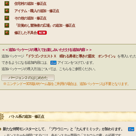
住宅村の追加・修正点
アイテム・職人の追加・修正点
その他の追加・修正点
「目覚めし冒険者の広場」の追加・修正点
修正した不具合
＜＜ 追加パッケージの導入でお楽しみいただける追加内容 ＞＞
追加パッケージ
『ドラゴンクエストＸ 眠れる勇者と導きの盟友 オンライン』
を導入いた
できるようになる追加内容には、
アイコンをつけています。
追加パッケージの導入方法については、こちらをご参照ください。
バージョン２ の はじめかた
※ ニンテンドー3DS版 / dゲーム版をご利用の場合は、追加パッケージは不要となります。
バトル系の追加・修正点
新たな仲間モンスターとして、「ブラウニー」と「たんすミミック」が加わります。
・モンスターを仲間にするには、各モンスター専用の「スカウトの書」が必要です。