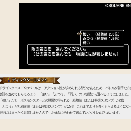
ドラゴンクエストXのバトルは アクション性が求められる部分があるため バトルが苦手な
物語を進めてもらえるよう 「強い」「ふつう」「弱い」の３段階から選べるようにしました。
「強い」だと ボスモンスターとの戦闘で得られる 経験値（または 特訓スタンプ）が2倍
「ふつう」だと経験値（または 特訓スタンプ）が1.5倍 これまでよりも多くもらえるようにな
物語にはまったく影響しませんので お好みに合わせて選んでいただければと思います。