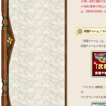
※3等～6等で選択で
※今回の更新で2等よ
は、2025年3月30
武器チャーム ／ マ
「武器チャーム」は、
武器チャームメダルを
「マイタウン権利証・
す。
マイタウンメダルを1