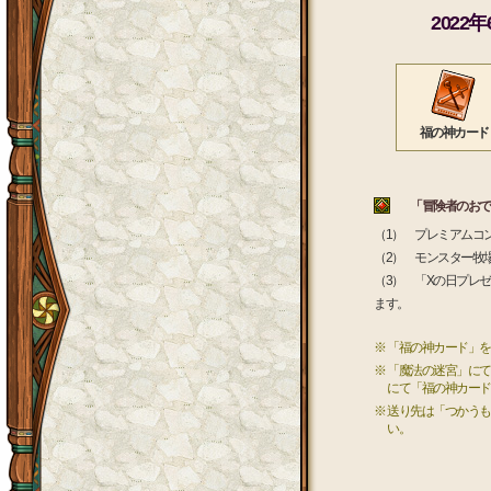
2022
福の神カード
「冒険者のおでか
（1） プレミアムコ
（2） モンスター牧
（3） 「Xの日プレ
ます。
※ 「福の神カード」
※ 「魔法の迷宮」に
にて「福の神カード
※ 送り先は「つかう
い。