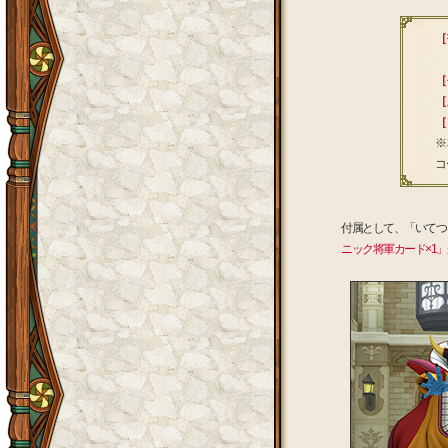
［
6
［
［
［
※
コ
付属として、「いてつ
ニック将軍カード×1」