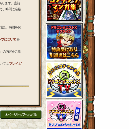
あります。直前
で、時間に余裕
場合、時間をお
ョップについて
を
」の内容をご覧
いては
プレイガ