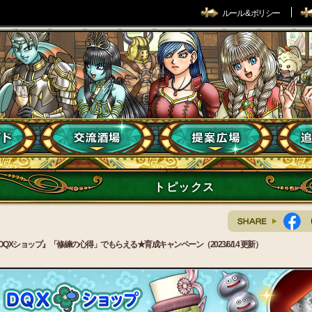
ルール & ポリシー
トピックス
DQXショップ』「修練の心得」でもらえる★育成キャンペーン（2023/6/14 更新）