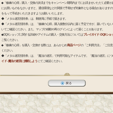
◆「修練の心得」購入・交換の決済までをキャンペーン期間内までにお済ませいただく必要が
にお買いものをなさいますと、通信環境などの関係で予期せず対象外となる場合がありますの
をもって手続きいただきますようお願いいたします。
◆「メタル迷宮招待券」は、郵便局に手紙で届きます。
◆「メタル迷宮招待券」は、「修練の心得」購入後数分以内に届く予定ですが、届いていない
いてご確認ください。また、マップの移動や再ログインによって届くことがあります。
◆DQXショップに関する詳細やアイテムの購入・交換方法については
プレイガイド - DQXシ
ご覧ください。
◆「修練の心得」を購入・交換する際には、あらかじめ
商品ページ
の「ご利用方法」「ご注意
ください。
◆「メタル迷宮招待券」は、「魔法の迷宮」で利用可能なアイテムです。「魔法の迷宮」につ
イド - 魔法の迷宮に挑戦しよう
にてご確認ください。