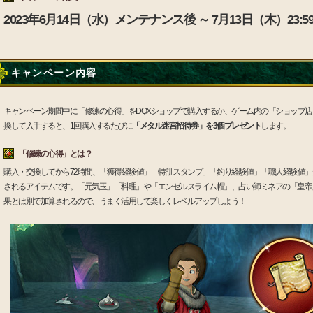
2023年6月14日（水）メンテナンス後 ～ 7月13日（木）23:5
キャンペーン内容
キャンペーン期間中に「修練の心得」をDQXショップで購入するか、ゲーム内の「ショップ店
換して入手すると、1回購入するたびに
「メタル迷宮招待券」を3個プレゼント
します。
「修練の心得」とは？
購入・交換してから72時間、「獲得経験値」「特訓スタンプ」「釣り経験値」「職人経験値」が
されるアイテムです。「元気玉」「料理」や「エンゼルスライム帽」、占い師ミネアの「皇帝
果とは別で加算されるので、うまく活用して楽しくレベルアップしよう！