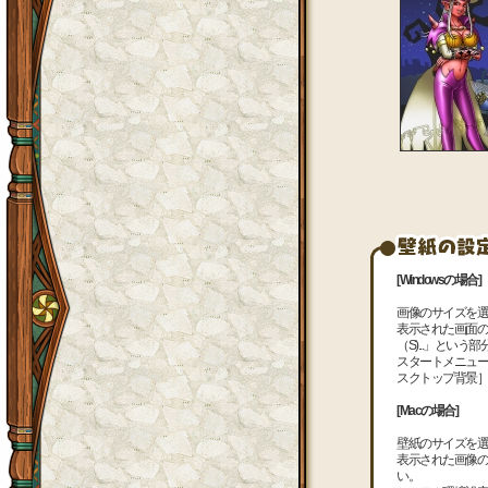
[Windowsの場合]
画像のサイズを選
表示された画面の
（S)...」とい
スタートメニュー
スクトップ背景］
[Macの場合]
壁紙のサイズを選
表示された画像の
い。