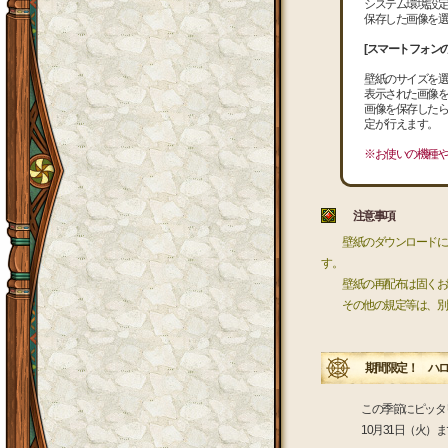
システム環境設定
保存した画像を選
[スマートフォンの
壁紙のサイズを選
表示された画像を
画像を保存したら
定が行えます。
※お使いの機種や
注意事項
壁紙のダウンロードにあ
す。
壁紙の再配布は固くお
その他の規定等は、別
期間限定！ ハロ
この季節にピッタ
10月31日（火