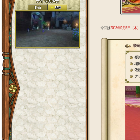
今回は
2013年9月5日（木
栄光
受
場
依
ク