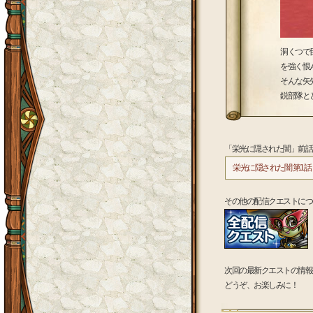
洞くつで
を強く恨
そんな矢
鋭部隊と
「栄光に隠された闇」前話
栄光に隠された闇 第1話
その他の配信クエストにつ
次回の最新クエストの情報
どうぞ、お楽しみに！