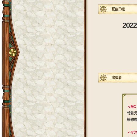
配信日程
202
出演者
＜ MC
竹若 
椿 彩奈
＜ ゲス