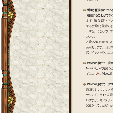
番組が配信されてい
視聴することができ
まず 環境設定 ＞ 
すると番組が視聴でき
「する」になっていて
ださい。
※ 番組内容の都合に
合があります。上記の
式ツイッターや、ニコ
Windows版にて、
Microsoft社への
ては
こちら
のMicro
Windows版にて
原因の１つにサウンド
サウンドドライバを最
いますが、他アプリケ
変更をしていただくか