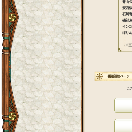
青山 
安西 崇
石川 
磯部 
インコ
ほり 
（※五
番組視聴ページ
こ