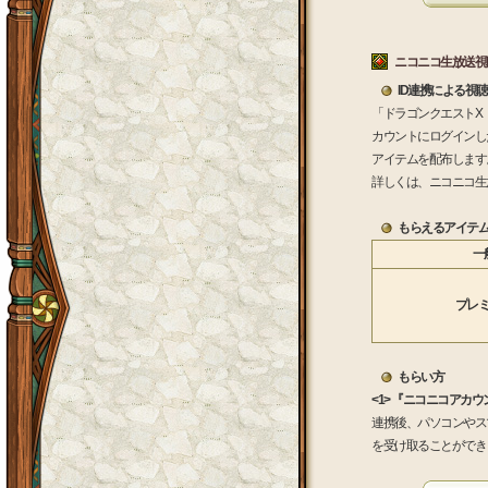
ニコニコ生放送視
ID連携による視
「ドラゴンクエストX
カウントにログインし
アイテムを配布します
詳しくは、ニコニコ生
もらえるアイテ
一
プレ
もらい方
<1> 『ニコニコアカ
連携後、パソコンやス
を受け取ることができ