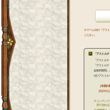
※ ゲーム内の『アス
ください。
「アストルテ
「アストルテ
「アストルテ
金無料期間』
ぜひアストル
［今回の
2022年1
※ ニンテン
効であれば