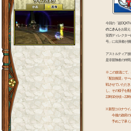
今回の「超DQX
のこさん
をお迎え
安西ディレクター
号」に出演者が挑
アストルティア放
是非冒険者の仲間
※ この放送にて
「配信推奨」サー
戦させていただき
し、その様子を配
22時10分頃～2
※ 新型コロナウ
今後の政府の発
予めご了承く