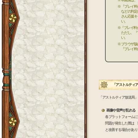
※ 本施策は
※ 『プレイ
などの判定
さん応援キ
い。
※『プレイ料
ただし、『
い。
※ ブラウザ
『プレイ料
「アストルティア
「アストルティア放送局」
画像や音声が乱れる
各プラットフォームに
問題が発生した際は 
と改善する場合があり