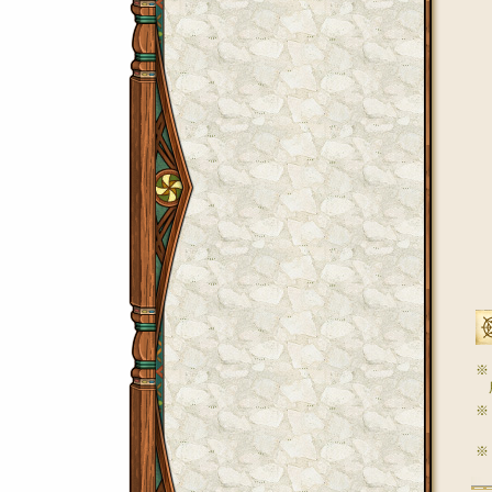
※
※
※