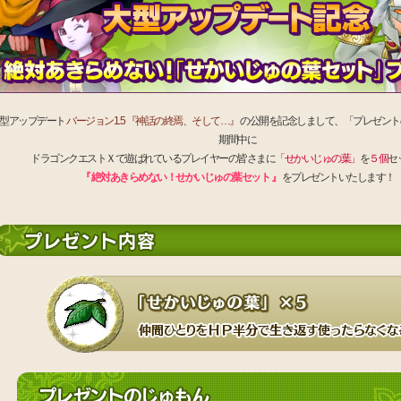
型アップデート
バージョン1.5 『神話の終焉、そして…』
の公開を記念しまして、「プレゼント
期間中に
ドラゴンクエストＸで遊ばれているプレイヤーの皆さまに
「せかいじゅの葉」
を
５個
セ
『 絶対あきらめない！せかいじゅの葉セット 』
をプレゼントいたします！