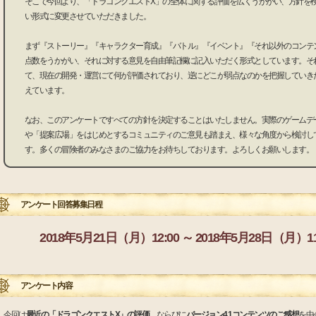
そこで今回より、「ドラゴンクエストX」の全体に関する評価を広くうかがい、方針を
い形式に変更させていただきました。
まず『ストーリー』『キャラクター育成』『バトル』『イベント』『それ以外のコンテ
点数をうかがい、それに対する意見を自由筆記欄に記入いただく形式としています。そ
て、現在の開発・運営にて何が評価されており、逆にどこが弱点なのかを把握していき
えています。
なお、このアンケートですべての方針を決定することはいたしません。実際のゲームデ
や「提案広場」をはじめとするコミュニティのご意見も踏まえ、様々な角度から検討し
す。多くの冒険者のみなさまのご協力をお待ちしております。よろしくお願いします。
アンケート回答募集日程
2018年5月21日（月）12:00 ～ 2018年5月28日（月）11
アンケート内容
今回は
最近の「ドラゴンクエストX」の評価
、ならびに
バージョン4.1コンテンツのご感想
を中