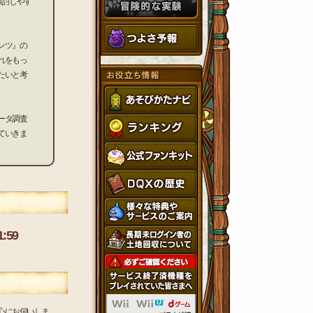
検討しやす
ンツ』の
れをもっ
たいと考
ータ調査
ていきま
:59
心にお伺いしま