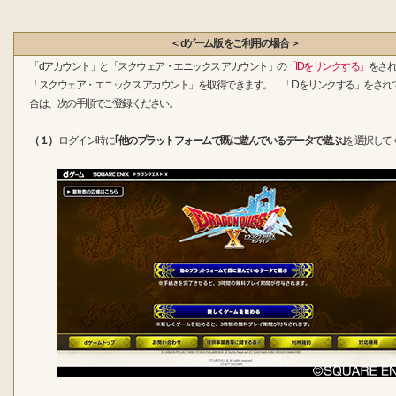
＜ dゲーム版 をご利用の場合 ＞
「dアカウント」と「スクウェア・エニックス アカウント」の
「IDをリンクする」
をされ
「スクウェア・エニックス アカウント」を取得できます。 「IDをリンクする」をされ
合は、次の手順でご登録ください。
（１）
ログイン時に
｢他のプラットフォームで既に遊んでいるデータで遊ぶ｣
を選択して