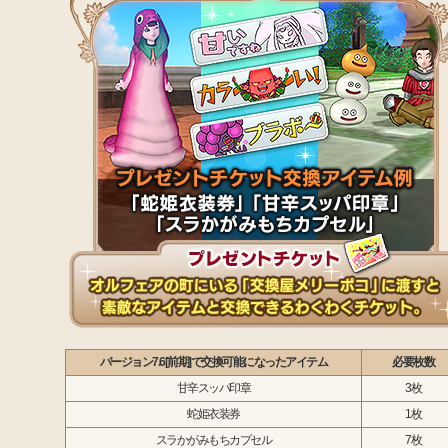
バージョン7.6[前期]で交換可能になったアイテム
必要枚数
甘辛スッパ印章
3枚
蛇姫衣装券
1枚
スラかがみもちカプセル
7枚