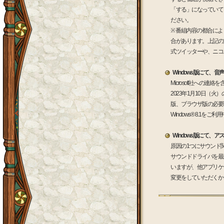
「する」になっていて
ださい。
※ 番組内容の都合に
合があります。上記の
式ツイッターや、ニコ
Windows版にて、
Microsoft社への
2023年1月10日（火
版、ブラウザ版の必要
Windows® 8.
Windows版にて
原因の1つにサウンド
サウンドドライバを最
いますが、他アプリケ
変更をしていただくか