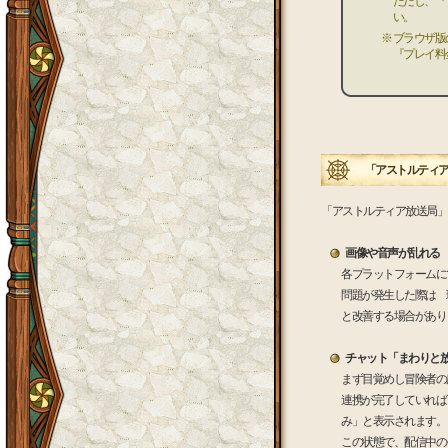
ただし、『
い。
※ ブラウザ
『プレイ料
「アストルティア
「アストルティア放送局」
画像や音声が乱れる
各プラットフォームに
問題が発生した際は 
と改善する場合があり
チャット「まわりと
まず目覚めし冒険者の
連携が完了していれば
み」と表示されます。
この状態で、配信中の