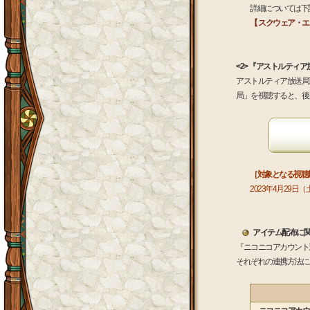
詳細については下
【 スクウェア・エニ
<2> 『アストルティ
アストルティア放送局
局」を視聴すると、後
［対象となる視聴
2023年4月29
アイテム配布に
『ニコニコアカウント
それぞれの連携方法に