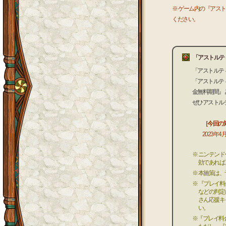
※ ゲーム内の『アス
ください。
「アストルテ
「アストルテ
「アストルテ
金無料期間』
ぜひアストル
［今回の
2023年4月
※ ニンテン
効であれば
※ 本施策は
※ 『プレイ
などの判定
さん応援キ
い。
※『プレイ料