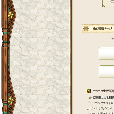
（※五
番組視聴ページ
こ
ニコニコ生放送視
ID連携による視
「ドラゴンクエストX
カウントにログインし
アイテムを配布します