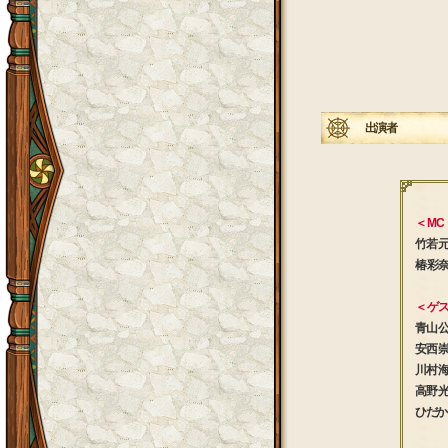
出演者
＜ MC
竹若 
椿 彩奈
＜ ゲス
青山 
安西 崇
川村 
高野 
ひだか