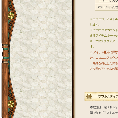
ニコニコアカウ
アストルティア
※ニコニコ、アストル
します。
※ ニコニコアカウン
えるアイテムは一セッ
※ 一つのスクウェア
す。
※ アイテム配布に関
た、ニコニコアカウン
条件を満たしたのち
※ 今回のアイテムの配
『アストルティア
本放送は「超DQXT
聴できる『アストルテ