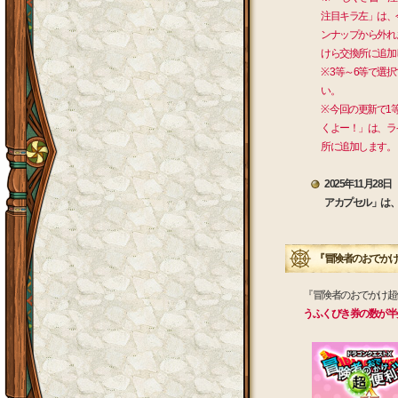
注目キラ左」は、
ンナップから外れ
けら交換所に追加
※ 3等～6等で
い。
※ 今回の更新で
くよー！」は、ラ
所に追加します。
2025年11月
アカプセル」は、
『冒険者のおでかけ
『冒険者のおでかけ超
うふくびき券の数が半