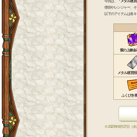
今回は、
「メタル迷宮
僧侶やレンジャー、そ
以下のアイテムは各キ
紫の上錬金
メタル迷宮招
ふくびき券
※ 2025年8月27