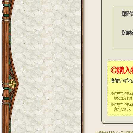
【配
【価
◎購入
各巻いずれ
※特典アイテム
紙で送られま
※特典アイテム
意ください。
※本商品の絵コンテは開発