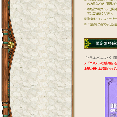
の内容などが、実際の
※本商品の絵コンテは開発
てはご容赦ください。
※収録はメインストーリー
※「冒険者のおでかけ超便
限定無料絵
『ドラゴンクエストX 目
テ「エステラのお部屋」を
上記の4冊には収録されて