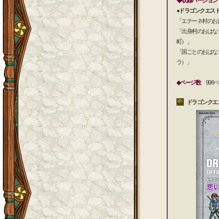
◆収録バージョン
●ドラゴンクエスト
「エテーネ村のお
「出身村のおはな
町）」
「国ごとのおはな
ラ）」
◆ページ数
998
ドラゴンクエス