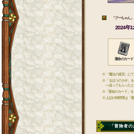
「プーちゃん」 
2024年
運命のカード
※ 「魔法の迷宮」に
※ 「まほうのカギ」
へ送ってもらったと
※「運命のカード」を
※ 上記の時間帯は「
「冒険者のお