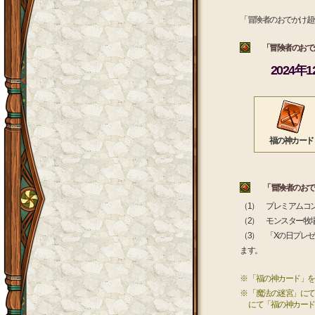
「冒険者のおでかけ超
「冒険者のおでか
2024年
福の神カード
「冒険者のおでか
（1） プレミアムコ
（2） モンスター牧
（3） 「Xの日プレ
ます。
※ 「福の神カード」
※ 「魔法の迷宮」に
にて「福の神カード