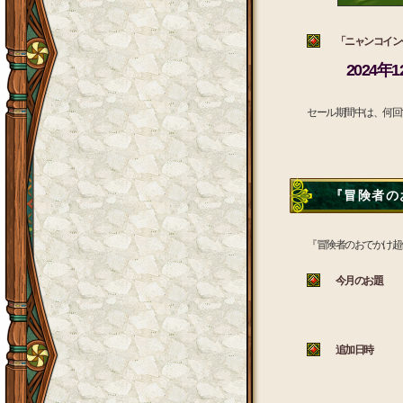
「ニャンコインセ
2024年
セール期間中は、何回
『冒険者のお
『冒険者のおでかけ超
今月のお題
追加日時