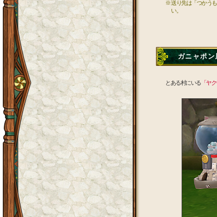
※ 送り先は「つかう
い。
ガニャポン屋
とある村にいる
「ヤク