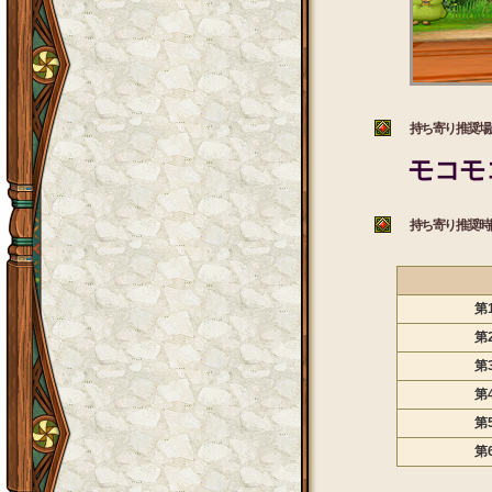
持ち寄り推奨場
モコモ
持ち寄り推奨時
第 
第 
第 
第 
第 
第 