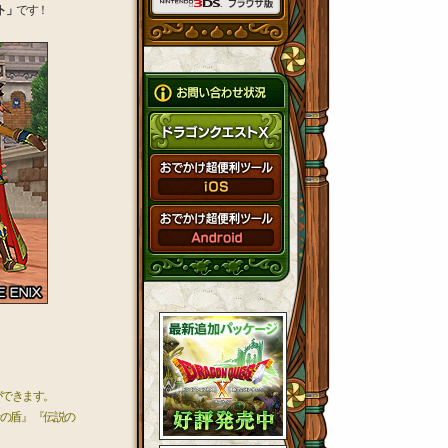
ト」
です！
ができます。
の盾』 『伝説の