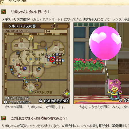
イベント内容
リポちゃんに会いに行こう！
メギストリスの都G-4
（おしゃれストリート） にやってきた
リポちゃん
に会って、レンタル衣
赤い○の場所に「リポちゃん」が登場します。
大きなふうせんが目印。みんなで会
この日だけのレンタル衣装を着てみよう！
リポちゃんがDQXショップから借りてきた
この日だけ
のレンタル衣装を
1回だけ、30分間
借り