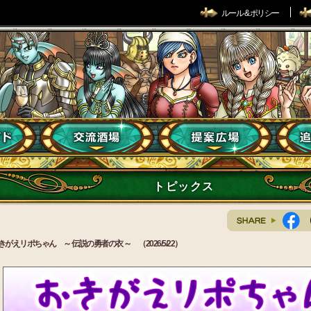
ルール & ポリシー
トピックス
きがえリポちゃん ～ 伝説の勇者の衣 ～ （2026/5/22）