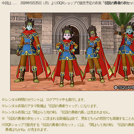
今回は…… 2026年5月25日（月）よりDQXショップで販売予定の衣装
「伝説の勇者の衣セッ
※ レンタル時間のカウントは、ログアウト中も進行します。
※ レンタル衣装のアタマ装備は『伝説の勇者ウィッグ』になります。
※ レンタル衣装には『闇はらう光の剣』『伝説の勇者の盾』は含まれません。
※ 『伝説の勇者の衣セット』 に含まれる装備品は全て、男女どちらの性別でも装備すること
※ DQXショップで販売する『伝説の勇者の衣セット』 には、『闇はらう光の剣』『伝説の勇者
勇者はちがね』 が含まれます。