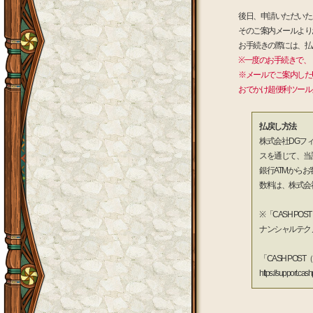
後日、申請いただいたメ
そのご案内メールより
お手続きの際には、払
※一度のお手続きで、
※メールでご案内した
おでかけ超便利ツール
払戻し方法
株式会社DGフィ
スを通じて、当
銀行ATMから
数料は、株式会
※「CASH P
ナンシャルテク
「CASH PO
https://support.cashp