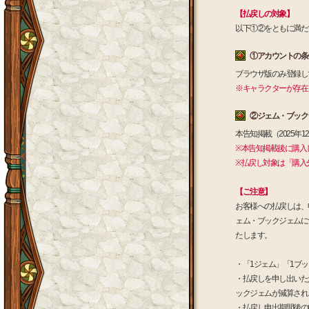
【払戻しの対象】
以下①②をともに満た
①アカウントの条
ブラウザ版のみ登録し
※キャラクターが存在
②ジェム・ブック
本告知掲載（2025年
※本告知掲載後に購入
※払戻し対象は「購入
【ご注意】
お客様への払戻しは、
ェム・ブックジェムに
たします。
・「1ジェム」「1ブ
・払戻しを申し出いた
ックジェムが減算され
・払戻し申出期間後の