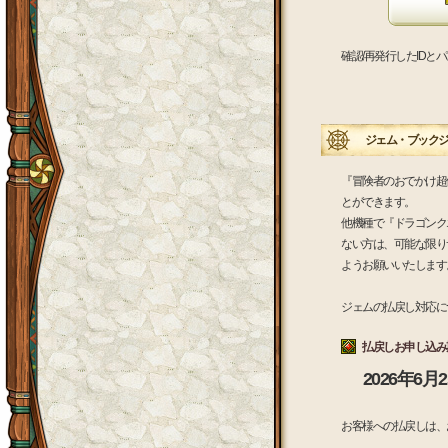
確認/再発行したID
ジェム・ブックジ
『冒険者のおでかけ超
とができます。
他機種で『ドラゴンク
ない方は、可能な限り
ようお願いいたします
ジェムの払戻し対応に
払戻しお申し込み
2026年6
お客様への払戻しは、