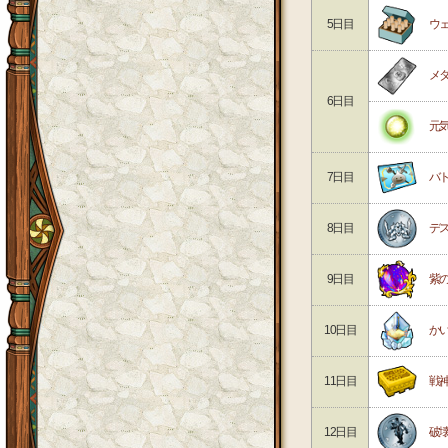
5日目
ウ
メ
6日目
元
7日目
バ
8日目
デ
9日目
紫
10日目
か
11日目
戦
12日目
破