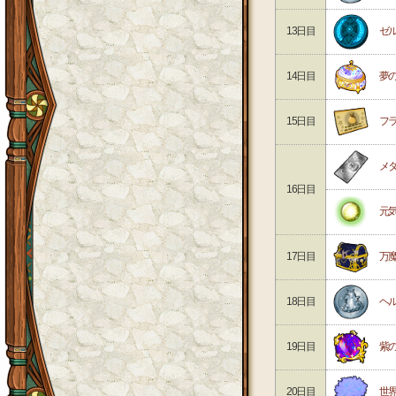
13日目
ゼ
14日目
夢
15日目
フ
メ
16日目
元
17日目
万
18日目
ヘ
19日目
紫
20日目
世