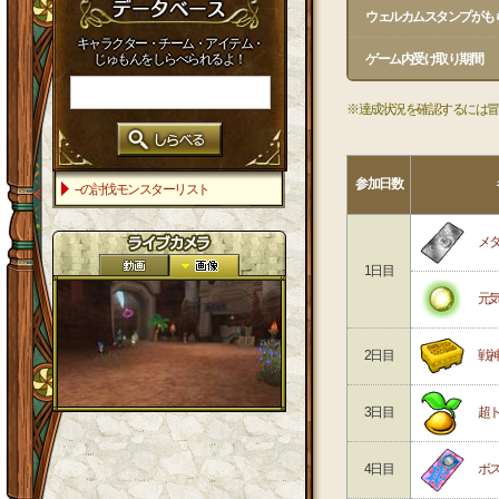
ウェルカムスタンプがも
キャラクター・チーム・アイテム・
じゅもんをしらべられるよ！
ゲーム内受け取り期間
※達成状況を確認するには冒
参加日数
--の討伐モンスターリスト
メ
1日目
元
2日目
戦
3日目
超
4日目
ボ