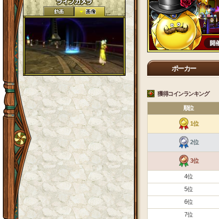
ポーカー
獲得コインランキング
順位
1位
2位
3位
4位
5位
6位
7位