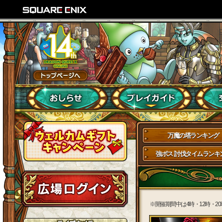
万魔の塔ランキング
強ボス 討伐タイムランキ
※開催期間中は4時・12時・2