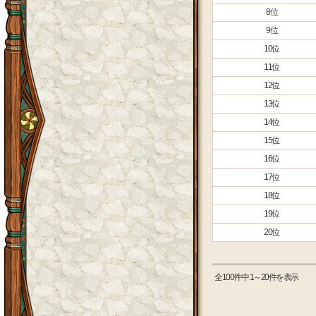
8位
9位
10位
11位
12位
13位
14位
15位
16位
17位
18位
19位
20位
全100件中 1～20件を表示