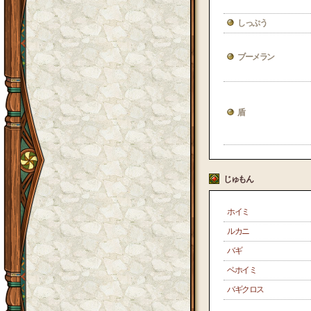
しっぷう
ブーメラン
盾
じゅもん
ホイミ
ルカニ
バギ
ベホイミ
バギクロス