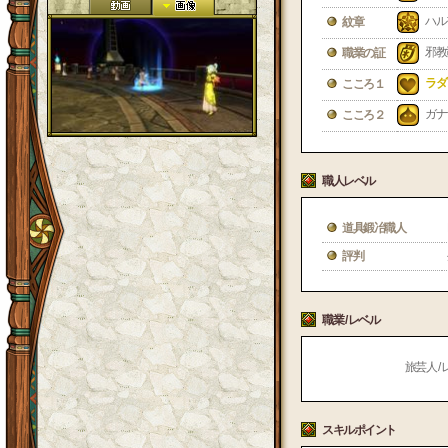
ハル
紋章
邪教
職業の証
ラダ
こころ１
ガナ
こころ２
職人レベル
道具鍛冶職人
評判
職業 / レベル
旅芸人 / 
スキルポイント