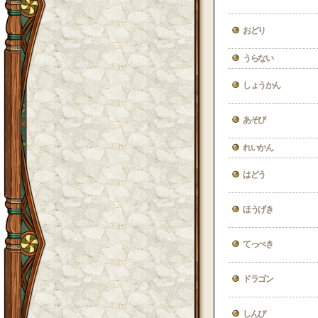
おどり
うらない
しょうかん
あそび
れいかん
はどう
ほうげき
てっぺき
ドラゴン
しんぴ