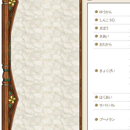
ゆうかん
しんこう心
まほう
きあい
おたから
きょくげい
はくあい
サバイバル
ブーメラン