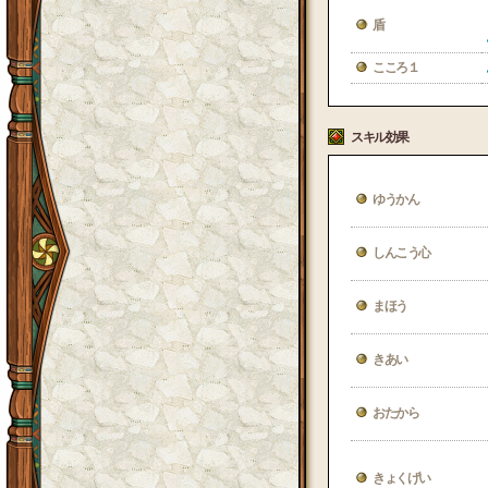
盾
こころ１
スキル効果
ゆうかん
しんこう心
まほう
きあい
おたから
きょくげい