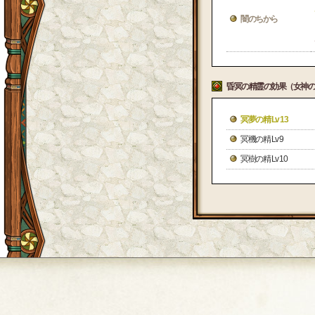
闇のちから
昏冥の精霊の効果（女神の
冥夢の精 Lv 13
冥機の精 Lv 9
冥樹の精 Lv 10