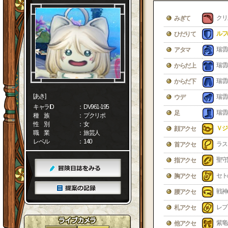
クリ
みぎて
ルフ
ひだりて
瑞雲
アタマ
瑞雲
からだ上
瑞雲
からだ下
[あき]
瑞雲
ウデ
キャラID
： DV961-195
瑞雲
足
種 族
： プクリポ
性 別
： 女
Ｖジ
顔アクセ
職 業
： 旅芸人
レベル
： 140
ラス
首アクセ
聖守
指アクセ
セト
胸アクセ
戦神
腰アクセ
レプ
札アクセ
紫竜
他アクセ