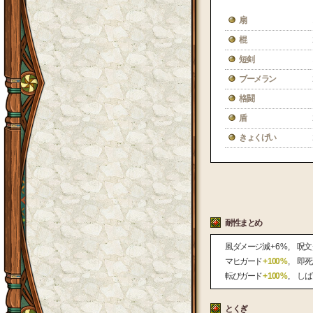
扇
棍
短剣
ブーメラン
格闘
盾
きょくげい
耐性まとめ
風ダメージ減
+ 6 %
呪文
マヒガード
+ 100 %
即死
転びガード
+ 100 %
しば
とくぎ