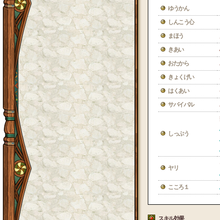
ゆうかん
しんこう心
まほう
きあい
おたから
きょくげい
はくあい
サバイバル
しっぷう
ヤリ
こころ１
スキル効果