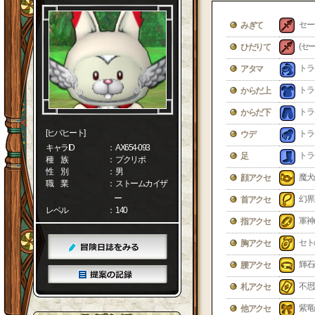
セー
みぎて
(セ
ひだりて
トラ
アタマ
トラ
からだ上
トラ
からだ下
[ヒバヒート]
トラ
ウデ
キャラID
： AX654-093
トラ
足
種 族
： プクリポ
性 別
： 男
魔犬
顔アクセ
職 業
： ストームカイザ
ー
幻界
首アクセ
レベル
： 140
軍神
指アクセ
セト
胸アクセ
輝石
腰アクセ
不思
札アクセ
紫竜
他アクセ