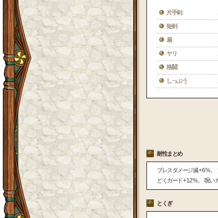
片手剣
短剣
扇
ヤリ
格闘
しっぷう
耐性まとめ
ブレスダメージ減
+ 6 %
どくガード
+ 12 %
呪い
とくぎ