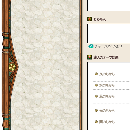
じゅもん
--
チャージタイムあり
達人のオーブ効果
炎のちから
水のちから
風のちから
光のちから
闇のちから