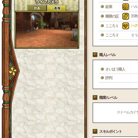
ハル
紋章
邪教
職業の証
ハク
こころ１
こころ２
そう
職人レベル
さいほう職人
評判
職業 / レベル
ストームカイザー 
スキルポイント