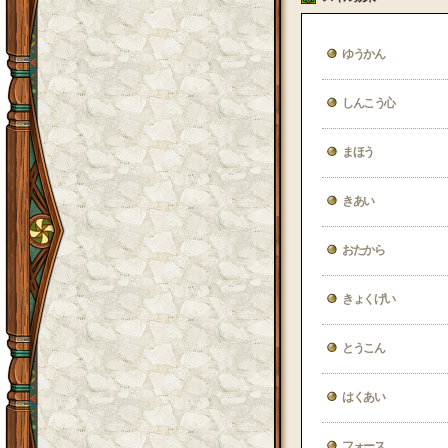
ゆうかん
しんこう心
まほう
きあい
おたから
きょくげい
とうこん
はくあい
フォース